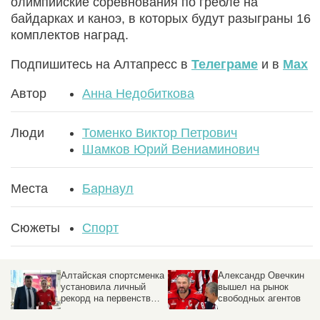
олимпийские соревнования по гребле на
байдарках и каноэ, в которых будут разыграны 16
комплектов наград.
Подпишитесь на Алтапресс в
Телеграме
и в
Max
Автор
Анна Недобиткова
Люди
Томенко Виктор Петрович
Шамков Юрий Вениаминович
Места
Барнаул
Сюжеты
Спорт
Алтайская спортсменка
Александр Овечкин
установила личный
вышел на рынок
рекорд на первенстве
свободных агентов
Европы в Мюнхене