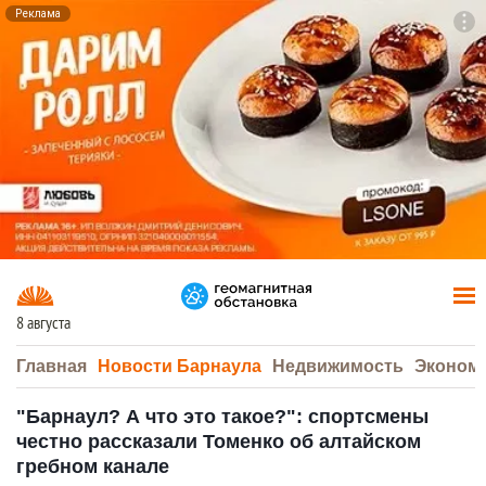
Реклама
To
F7
8 августа
Главная
Новости Барнаула
Недвижимость
Эконом
"Барнаул? А что это такое?": спортсмены
честно рассказали Томенко об алтайском
гребном канале