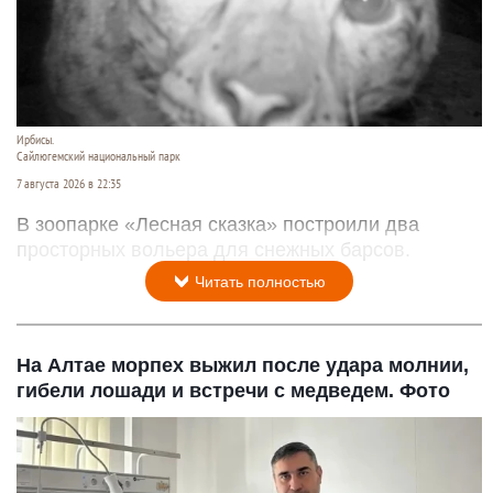
Ирбисы.
Сайлюгемский национальный парк
7 августа 2026 в 22:35
В зоопарке «Лесная сказка» построили два
просторных вольера для снежных барсов.
Читать полностью
На Алтае морпех выжил после удара молнии,
гибели лошади и встречи с медведем. Фото