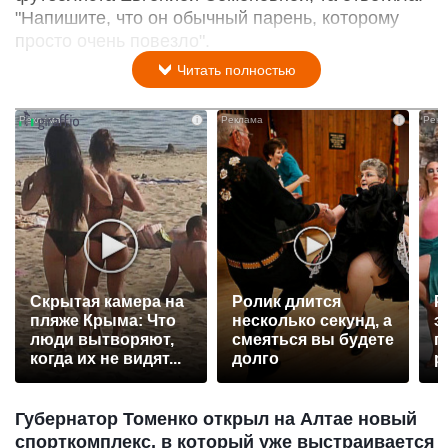
"Напишите, что он обычный парень, которому
просто очень повезло".
Читать полностью
i
i
Скрытая камера на
Ролик длится
Р
пляже Крыма: Что
несколько секунд, а
э
люди вытворяют,
смеяться вы будете
п
когда их не видят...
долго
р
Губернатор Томенко открыл на Алтае новый
спорткомплекс, в который уже выстраивается