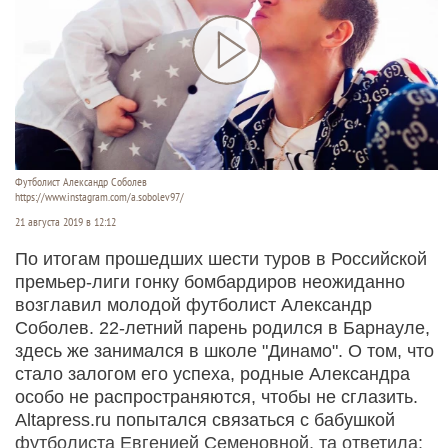
Футболист Александр Соболев
https://www.instagram.com/a.sobolev97/
21 августа 2019 в 12:12
По итогам прошедших шести туров в Российской
премьер-лиги гонку бомбардиров неожиданно
возглавил молодой футболист Александр
Соболев. 22-летний парень родился в Барнауле,
здесь же занимался в школе "Динамо". О том, что
стало залогом его успеха, родные Александра
особо не распространяются, чтобы не сглазить.
Altapress.ru попытался связаться с бабушкой
футболиста Евгенией Семеновной, та ответила: