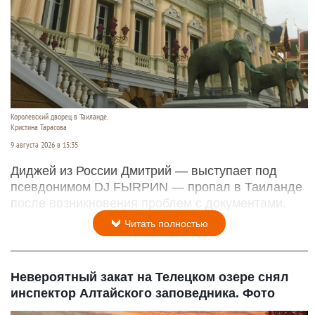
Королевский дворец в Таиланде.
Кристина Тарасова
9 августа 2026 в 15:35
Диджей из России Дмитрий — выступает под
псевдонимом DJ FЫRРИN — пропал в Таиланде
после возникновения проблем с документами.
Читать полностью
Невероятный закат на Телецком озере снял
инспектор Алтайского заповедника. Фото