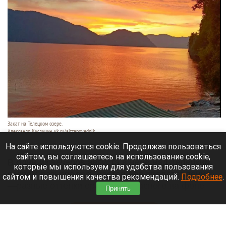
Закат на Телецком озере.
Александр Кислицин, vk.ru/altzapovednik
9 августа 2026 в 15:05
На сайте используются cookie. Продолжая пользоваться
сайтом, вы соглашаетесь на использование cookie,
В один из вечеров августа в небе над Телецким
которые мы используем для удобства пользования
озером разыгралось настоящее представление:
сайтом и повышения качества рекомендаций.
Подробнее
.
—разные оттенки оранжево-красного на фоне
Принять
синевы вод озера и величественных гор.
Читать полностью