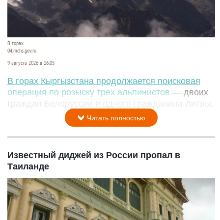
В горах.
04.mchs.gov.ru
9 августа 2026 в 16:05
В горах Кыргызстана продолжается поисковая
операция по розыску трех альпинистов
— двоих
граждан Белоруссии и одного гражданина Литвы.
Читать полностью
Известный диджей из России пропал в
Таиланде