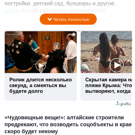
постройки, детский сад, бульвары и другое,
пишет
Алтайский портал недвижимости.
Читать полностью
i
Ролик длится несколько
Скрытая камера на
секунд, а смеяться вы
пляже Крыма: Что
будете долго
вытворяют, когда и
видят...
«Чудовищные вещи!»: алтайские строители
предрекают, что возводить соцобъекты в крае
скоро будет некому