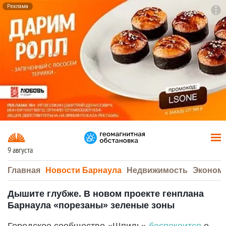
Реклама
To
F7
9 августа
Главная
Новости Барнаула
Недвижимость
Эконом
Дышите глубже. В новом проекте генплана
Барнаула «порезаны» зеленые зоны
Городское сообщество «Шпиль»
беспокоится
о