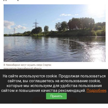
В Новосибирске могут осушить озеро Спартак
прокуратура Новосибирской области
7 августа 2026 в 20:15
На сайте используются cookie. Продолжая пользоваться
сайтом, вы соглашаетесь на использование cookie,
Жители микрорайонов Родники и Снегири
которые мы используем для удобства пользования
обеспокоены планами возможной ликвидации
сайтом и повышения качества рекомендаций.
Подробнее
.
озера Спартак.
Принять
Читать полностью