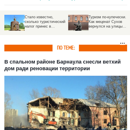
Стало известно,
Туризм по-купечески.
сколько туристический
Как меценат Сухов
налог принес в
вернулся на улицы
бюджеты
Барнаула
муниципалитетов
Алтайского края
ПО ТЕМЕ:
В спальном районе Барнаула снесли ветхий
дом ради реновации территории