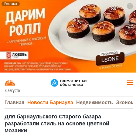
Реклама
To
F7
8 августа
Главная
Новости Барнаула
Недвижимость
Эконом
Для барнаульского Старого базара
разработали стиль на основе цветной
мозаики