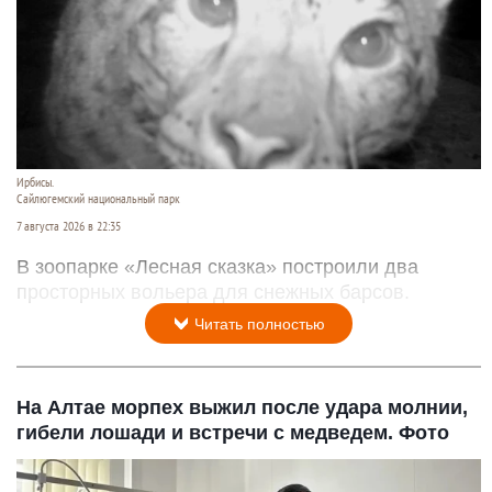
Ирбисы.
Сайлюгемский национальный парк
7 августа 2026 в 22:35
В зоопарке «Лесная сказка» построили два
просторных вольера для снежных барсов.
Читать полностью
На Алтае морпех выжил после удара молнии,
гибели лошади и встречи с медведем. Фото