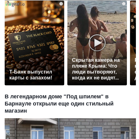
i
i
Скрытая камера на
Р
пляже Крыма: Что
н
Т-Банк выпустил
люди вытворяют,
с
карты с запахом!
когда их не видят...
д
В легендарном доме "Под шпилем" в
Барнауле открыли еще один стильный
магазин