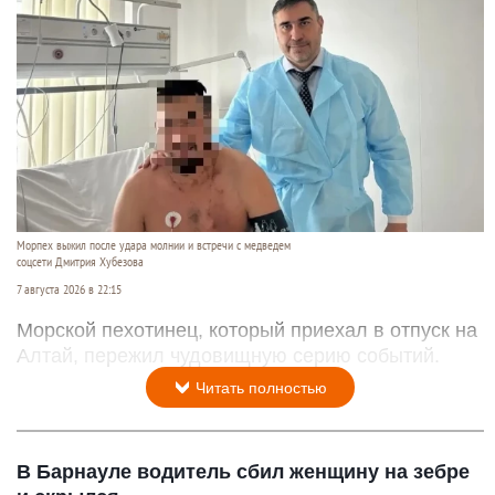
Морпех выжил после удара молнии и встречи с медведем
соцсети Дмитрия Хубезова
7 августа 2026 в 22:15
Морской пехотинец, который приехал в отпуск на
Алтай, пережил чудовищную серию событий.
Читать полностью
В Барнауле водитель сбил женщину на зебре