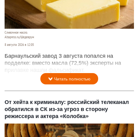
Сливочное масло.
Altapress.ru/Шедеврум
8 августа 2026 в 12:05
Барнаульский завод 3 августа попался на
подделке: вместо масла (72,5%) эксперты на
прилавке нашли фальсификат.
Читать полностью
От хейта к криминалу: российский телеканал
обратился в СК из-за угроз в сторону
режиссера и актера «Колобка»