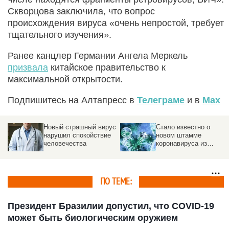
Скворцова заключила, что вопрос
происхождения вируса «очень непростой, требует
тщательного изучения».
Ранее канцлер Германии Ангела Меркель
призвала
китайское правительство к
максимальной открытости.
Подпишитесь на Алтапресс в
Телеграме
и в
Max
Новый страшный вирус
Стало известно о
нарушил спокойствие
новом штамме
человечества
коронавируса из
Таиланда
ПО ТЕМЕ:
Президент Бразилии допустил, что COVID-19
может быть биологическим оружием