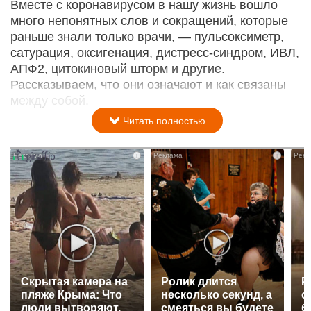
Вместе с коронавирусом в нашу жизнь вошло
много непонятных слов и сокращений, которые
раньше знали только врачи, — пульсоксиметр,
сатурация, оксигенация, дистресс-синдром, ИВЛ,
АПФ2, цитокиновый шторм и другие.
Рассказываем, что они означают и как связаны
между собой.
Читать полностью
i
i
Скрытая камера на
Ролик длится
Р
пляже Крыма: Что
несколько секунд, а
с
люди вытворяют,
смеяться вы будете
б