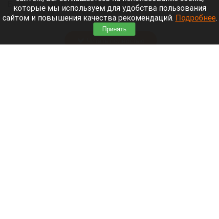
Барнаульский завод 3 августа попался на
которые мы используем для удобства пользования
подделке: вместо масла (72,5%) эксперты на
сайтом и повышения качества рекомендаций.
Подробнее
.
прилавке нашли фальсификат.
Принять
Читать полностью
Российские банки расширят перечень причин
для блокировки переводов