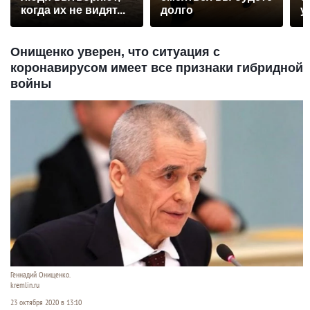
когда их не видят...
долго
у
Онищенко уверен, что ситуация с
коронавирусом имеет все признаки гибридной
войны
Геннадий Онищенко.
kremlin.ru
23 октября 2020 в 13:10