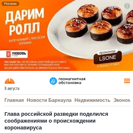
Реклама
To
F7
8 августа
Главная
Новости Барнаула
Недвижимость
Эконом
Глава российской разведки поделился
соображениями о происхождении
коронавируса