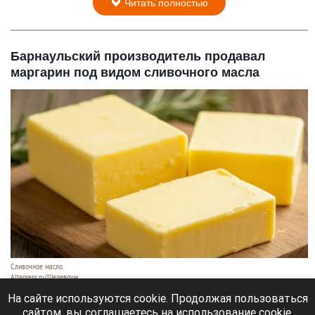
Читать полностью
Барнаульский производитель продавал
маргарин под видом сливочного масла
Сливочное масло.
Altapress.ru/Шедеврум
8 августа 2026 в 12:05
На сайте используются cookie. Продолжая пользоваться
сайтом, вы соглашаетесь на использование cookie,