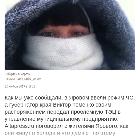
Сибиряки в морозы.
instagram.com_sasha_geidek
22 ноября 2019 в 18:28
Как мы уже сообщали, в Яровом ввели режим ЧС,
а губернатор края Виктор Томенко своим
распоряжением передал проблемную ТЭЦ в
управление муниципальному предприятию.
Altapress.ru поговорил с жителями Ярового, как
они живут в холода и что думают по этому