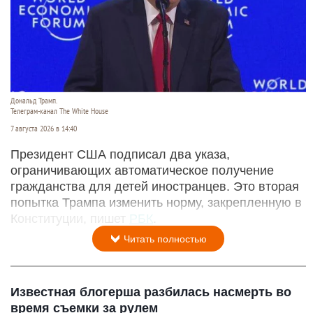
Дональд Трамп.
Телеграм-канал The White House
7 августа 2026 в 14:40
Президент США подписал два указа,
ограничивающих автоматическое получение
гражданства для детей иностранцев. Это вторая
попытка Трампа изменить норму, закрепленную в
Конституции, пишет
РБК
.
Читать полностью
Известная блогерша разбилась насмерть во
время съемки за рулем