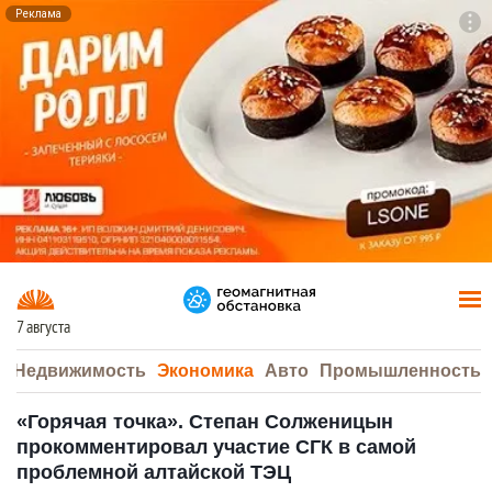
Реклама
To
F7
7 августа
а
Недвижимость
Экономика
Авто
Промышленность
«Горячая точка». Степан Солженицын
прокомментировал участие СГК в самой
проблемной алтайской ТЭЦ