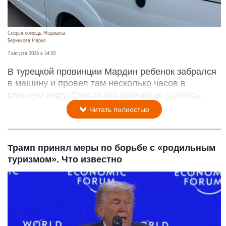
Скорая помощь. Медицина.
Берникова Мария
7 августа 2026 в 14:50
В турецкой провинции Мардин ребенок забрался
в машину и провел там несколько часов в
сильную жару. Спасти его врачам не удалось.
Читать полностью
Трамп принял меры по борьбе с «родильным
туризмом». Что известно