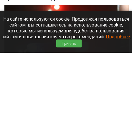
На сайте используются cookie. Продолжая пользоваться
сайтом, вы соглашаетесь на использование cookie,
которые мы используем для удобства пользования
сайтом и повышения качества рекомендаций.
Подробнее
.
Принять
Полиция.
vedtver.ru
7 августа 2026 в 14:00
О гибели известной блогерши стало известно 5
августа, сообщает
пресс-служба областного
управления службы безопасности дорожного
движения Узбекистана.
Девушка попала в ДТП и
получила тяжелые травмы, несовместимые с