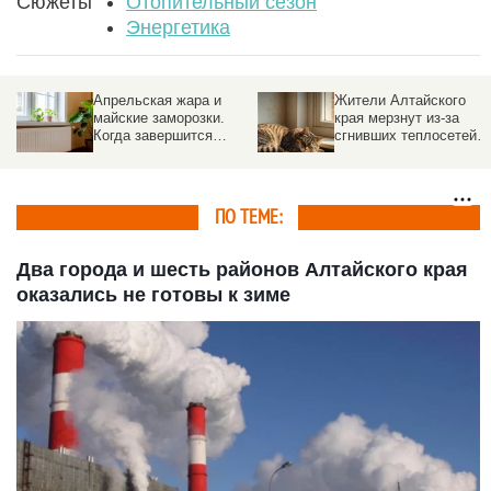
Сюжеты
Отопительный сезон
Энергетика
Апрельская жара и
Жители Алтайского
майские заморозки.
края мерзнут из-за
Когда завершится
сгнивших теплосетей
отопительный сезон в
во время 40-градусных
Барнауле
морозов
ПО ТЕМЕ:
Два города и шесть районов Алтайского края
оказались не готовы к зиме