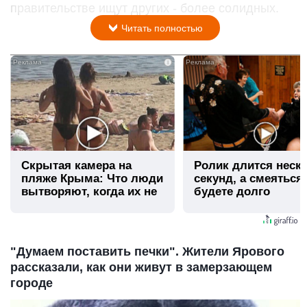
правительстве ищут других - более солидных.
Читать полностью
i
Скрытая камера на
Ролик длится неск
пляже Крыма: Что люди
секунд, а смеяться
вытворяют, когда их не
будете долго
видят...
"Думаем поставить печки". Жители Ярового
рассказали, как они живут в замерзающем
городе