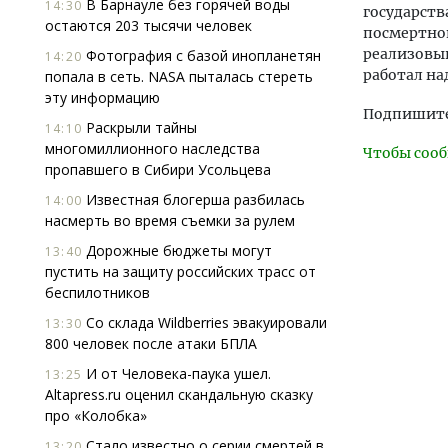
В Барнауле без горячей воды
14:30
государств
остаются 203 тысячи человек
посмертной
реализовыв
Фотография с базой инопланетян
14:20
работал на
попала в сеть. NASA пыталась стереть
эту информацию
Подпишитес
Раскрыли тайны
14:10
многомиллионного наследства
Чтобы сооб
пропавшего в Сибири Усольцева
Известная блогерша разбилась
14:00
насмерть во время съемки за рулем
Дорожные бюджеты могут
13:40
пустить на защиту российских трасс от
беспилотников
Со склада Wildberries эвакуировали
13:30
800 человек после атаки БПЛА
И от Человека-паука ушел.
13:25
Altapress.ru оценил скандальную сказку
про «Колобка»
Стало известно о серии смертей в
13:20