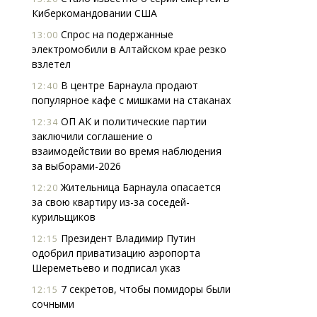
Киберкомандовании США
Спрос на подержанные
13:00
электромобили в Алтайском крае резко
взлетел
В центре Барнаула продают
12:40
популярное кафе с мишками на стаканах
ОП АК и политические партии
12:34
заключили соглашение о
взаимодействии во время наблюдения
за выборами-2026
Жительница Барнаула опасается
12:20
за свою квартиру из-за соседей-
курильщиков
Президент Владимир Путин
12:15
одобрил приватизацию аэропорта
Шереметьево и подписал указ
7 секретов, чтобы помидоры были
12:15
сочными