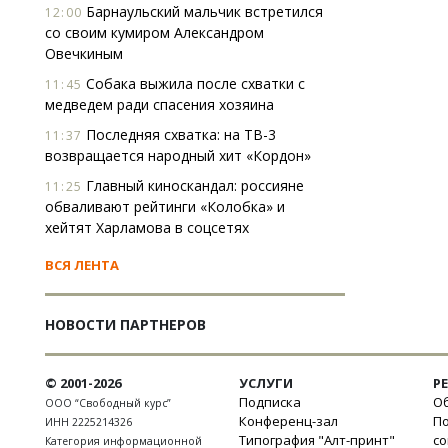
Барнаульский мальчик встретился
12:00
со своим кумиром Александром
Овечкиным
Собака выжила после схватки с
11:45
медведем ради спасения хозяина
Последняя схватка: на ТВ-3
11:37
возвращается народный хит «Кордон»
Главный киноскандал: россияне
11:25
обваливают рейтинги «Колобка» и
хейтят Харламова в соцсетях
ВСЯ ЛЕНТА
НОВОСТИ ПАРТНЕРОВ
© 2001-2026
УСЛУГИ
Р
Подписка
Об
ООО “Свободный курс”
Конференц-зал
П
ИНН 2225214326
Типография "Алт-принт"
с
Категория информационной