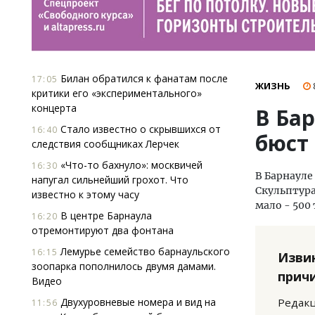
Билан обратился к фанатам после
17:05
ЖИЗНЬ
критики его «экспериментального»
концерта
В Ба
Стало известно о скрывшихся от
16:40
бюст
следствия сообщниках Лерчек
«Что-то бахнуло»: москвичей
16:30
В Барнауле
напугал сильнейший грохот. Что
Скульптура
известно к этому часу
мало - 500
В центре Барнаула
16:20
отремонтируют два фонтана
Лемурье семейство барнаульского
16:15
Изви
зоопарка пополнилось двумя дамами.
прич
Видео
Двухуровневые номера и вид на
Редакц
11:56