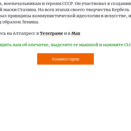
а, военачальникам и героям СССР. Он участвовал в создани
 маски Сталина. На всех этапах своего творчества Кербель
ал принципы коммунистической идеологии в искусстве, и
д образом Ленина.
ь на Алтапресс в
Телеграме
и в
Max
щить нам об опечатке, выделите ее мышкой и нажмите Ctr
Комментарии