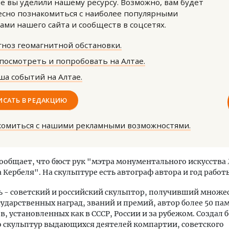
е вы уделили нашему ресурсу. Возможно, вам будет
сно познакомиться с наиболее популярными
ами нашего сайта и сообществ в соцсетях.
ноз геомагнитной обстановки.
посмотреть и попробовать на Алтае.
а событий на Алтае.
ость архитектурных идей.
Архитектурный код начин
еральный директор компании
земли. Мощение крупно
ИСАТЬ В РЕДАКЦИЮ
 — об эстетике городов,
плитами становится нов
дах в фасадах и развитии рынка
стандартом благоустрой
комиться с нашими рекламными возможностями.
ОИТЕЛЬСТВО
СТРОИТЕЛЬСТВО
ообщает, что бюст рук "мэтра монументального искусства 
Кербеля". На скульптуре есть автограф автора и год работы 
ь - советский и российский скульптор, получивший множе
ударственных наград, званий и премий, автор более 50 па
, установленных как в СССР, России и за рубежом. Создал 
 скульптур выдающихся деятелей компартии, советского