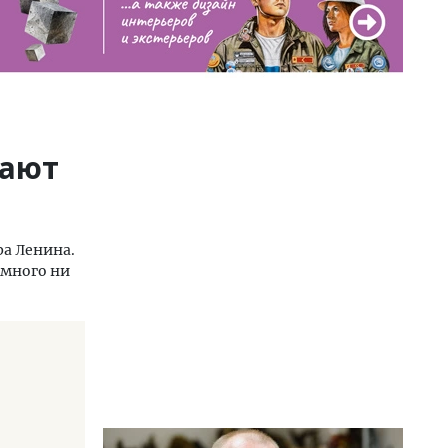
дают
ра Ленина.
 много ни