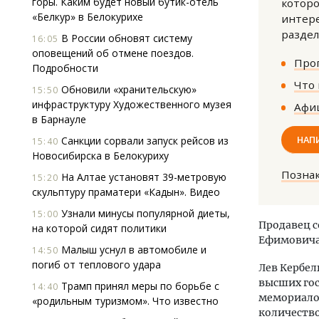
горы. Каким будет новый бутик-отель
которо
«Белкур» в Белокурихе
интере
раздел
В России обновят систему
16:05
оповещений об отмене поездов.
Прог
Подробности
Что 
Обновили «хранительскую»
15:50
инфраструктуру Художественного музея
Афиш
в Барнауле
Смел
Ген
НАП
Санкции сорвали запуск рейсов из
15:40
ЗИАС
Новосибирска в Белокуриху
трен
Позна
На Алтае установят 39-метровую
15:20
СТР
скульптуру праматери «Кадын». Видео
Узнали минусы популярной диеты,
15:00
Продавец с
на которой сидят политики
Ефимовича 
Малыш уснул в автомобиле и
14:50
погиб от теплового удара
Лев Кербел
высших гос
Трамп принял меры по борьбе с
14:40
мемориалов
«родильным туризмом». Что известно
количество