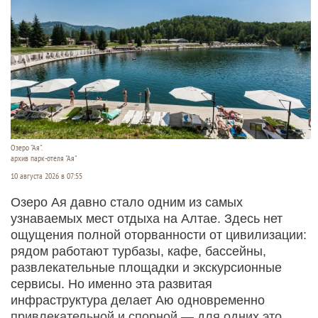
Озеро "Ая".
архив парк-отеля "Ая"
10 августа 2026 в 07:55
Озеро Ая давно стало одним из самых
узнаваемых мест отдыха на Алтае. Здесь нет
ощущения полной оторванности от цивилизации:
рядом работают турбазы, кафе, бассейны,
развлекательные площадки и экскурсионные
сервисы. Но именно эта развитая
инфраструктура делает Аю одновременно
привлекательной и спорной — для одних это