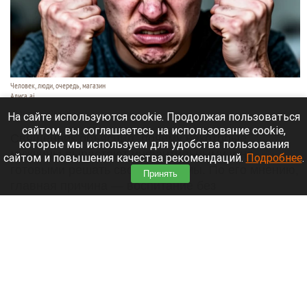
Человек, люди, очередь, магазин
Алиса ai
10 августа 2026 в 06:30
На сайте используются cookie. Продолжая пользоваться
сайтом, вы соглашаетесь на использование cookie,
Священник объяснил, почему некоторые
которые мы используем для удобства пользования
мужчины вырастают инфантильными и не
сайтом и повышения качества рекомендаций.
Подробнее
.
готовыми решать свои проблемы. По его мнению,
Принять
главная причина — воспитание без
положительного примера отца,
сообщает
«Лента.ру».
Читать полностью
День 1628-й. Самое важное к 10 августа