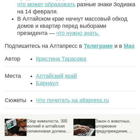
что может обрадовать
разные знаки Зодиака
на 14 февраля.
В Алтайском крае начнут массовый обход
домов и квартир перед выборами
президента —
что нужно знать.
Подпишитесь на Алтапресс в
Телеграме
и в
Max
Автор
Кристина Тарасова
Места
Алтайский край
Барнаул
Сюжеты
Что почитать на altapress.ru
Сбор жимолости, 300
Закон о животных,
молний и алтайская
штормовое
силиконовая долина.
предупреждение,
Altapress.ru
«Звери» в Барнауле.