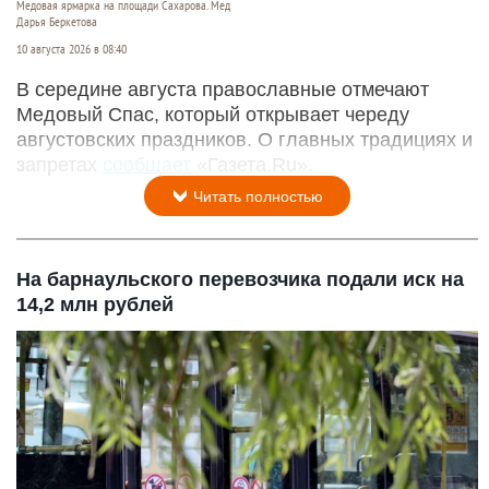
Медовая ярмарка на площади Сахарова. Мед
Дарья Беркетова
10 августа 2026 в 08:40
В середине августа православные отмечают
Медовый Спас, который открывает череду
августовских праздников. О главных традициях и
запретах
сообщает
«Газета.Ru».
Читать полностью
На барнаульского перевозчика подали иск на
14,2 млн рублей