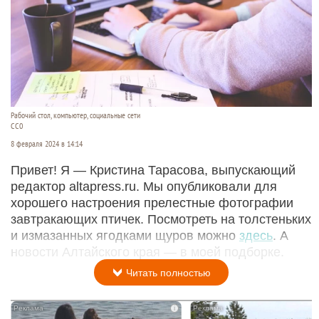
Рабочий стол, компьютер, социальные сети
СС0
8 февраля 2024 в 14:14
Привет! Я — Кристина Тарасова, выпускающий
редактор altapress.ru. Мы опубликовали для
хорошего настроения прелестные фотографии
завтракающих птичек. Посмотреть на толстеньких
и измазанных ягодками щуров можно
здесь
. А
новости Алтайского края — в моей подборке.
Читать полностью
i