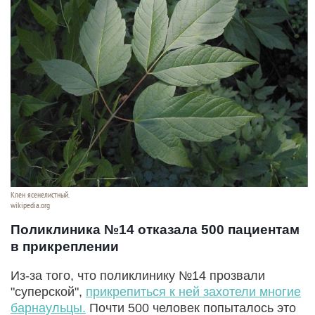
Клен ясенелистный.
wikipedia.org
Поликлиника №14 отказала 500 пациентам
в прикреплении
Из-за того, что поликлинику №14 прозвали
"суперской",
прикрепиться к ней захотели многие
барнаульцы.
Почти 500 человек попыталось это