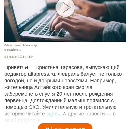
Работа. Бизнес. Компьютер.
unsplash.com.
6 февраля 2024 в 14:14
Привет! Я — Кристина Тарасова, выпускающий
редактор altapress.ru. Февраль балует не только
погодой, но и добрыми новостями. Например,
жительница Алтайского края смогла
забеременеть спустя 20 лет после рождения
первенца. Долгожданный малыш появился с
помощью ЭКО. Умилительную и трогательную
историю читайте
здесь
. А другие новости — в
моей подборке.
Читать полностью