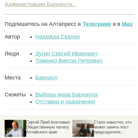
Администрация Барнаула. .
Подпишитесь на Алтапресс в
Телеграме
и в
Max
Автор
Надежда Скалон
Люди
Дугин Сергей Иванович
Томенко Виктор Петрович
Места
Барнаул
Сюжеты
Выборы мэра Барнаула
Отставки и назначения
ил
Стало известно, кто
О смене правительств
у
может занять пост
Украины заявил
председателя
Зеленский
Алтайского краевого