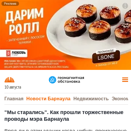
Реклама
To
F7
10 августа
Главная
Новости Барнаула
Недвижимость
Эконом
"Мы старались". Как прошли торжественные
проводы мэра Барнаула
Вряд ли в этом здании когда-нибудь произнесено