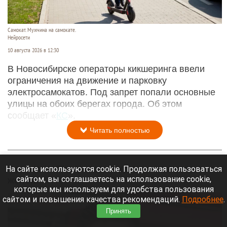
Самокат. Мужчина на самокате.
Нейросети
10 августа 2026 в 12:30
В Новосибирске операторы кикшеринга ввели
ограничения на движение и парковку
электросамокатов. Под запрет попали основные
улицы на обоих берегах города. Об этом
сообщает «
КС
».
Читать полностью
На сайте используются cookie. Продолжая пользоваться
Фронтмен The Hatters отдохнул на Алтае с
сайтом, вы соглашаетесь на использование cookie,
женой
которые мы используем для удобства пользования
сайтом и повышения качества рекомендаций.
Подробнее
.
Принять