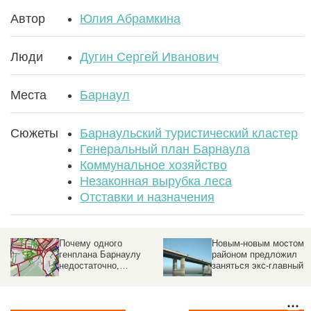
Автор
Юлия Абрамкина
Люди
Дугин Сергей Иванович
Места
Барнаул
Сюжеты
Барнаульский туристический кластер
Генеральный план Барнаула
Коммунальное хозяйство
Незаконная вырубка леса
Отставки и назначения
Новым-новым мостом и
Стало известно, когда
районом предложил
пройдут общественные
заняться экс-главный
обсуждения нового
архитектор Барнаула
генплана Барнаула