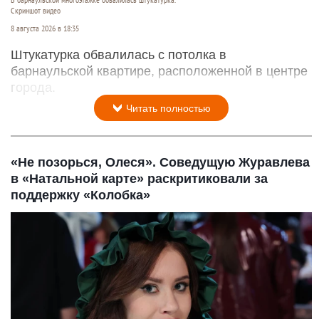
В барнаульской многоэтажке обвалилась штукатурка.
Скриншот видео
8 августа 2026 в 18:35
Штукатурка обвалилась с потолка в
барнаульской квартире, расположенной в центре
города.
Читать полностью
«Не позорься, Олеся». Соведущую Журавлева
в «Натальной карте» раскритиковали за
поддержку «Колобка»