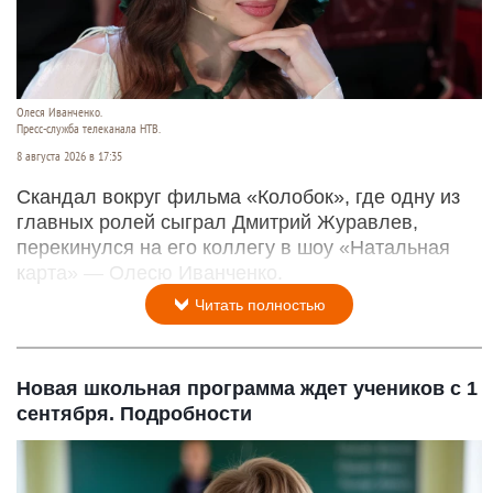
Олеся Иванченко.
Пресс-служба телеканала НТВ.
8 августа 2026 в 17:35
Скандал вокруг фильма «Колобок», где одну из
главных ролей сыграл Дмитрий Журавлев,
перекинулся на его коллегу в шоу «Натальная
карта» — Олесю Иванченко.
Читать полностью
Новая школьная программа ждет учеников с 1
сентября. Подробности