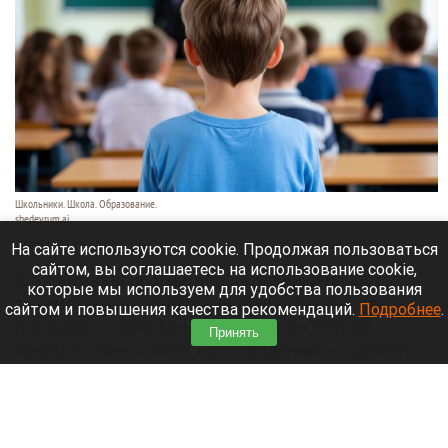
Школьники. Школа. Образование.
shedevrum.ai
8 августа 2026 в 17:05
На сайте используются cookie. Продолжая пользоваться
сайтом, вы соглашаетесь на использование cookie,
С 1 сентября российские школьники начнут
которые мы используем для удобства пользования
заниматься по обновленной программе. Как
сайтом и повышения качества рекомендаций.
Подробнее
.
рассказал глава Минпросвещения Сергей
Принять
Кравцов, смысл всех нововведений — сделать
образовательное пространство страны по-
настоящему единым.
Читать полностью