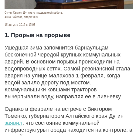
Отчет Сергея Дугина о проделанной работе.
Анна Зайкова, altapress.ru
15 августа 2019 в 13:05
1. Прорыв на прорыве
Ушедшая зима запомнится барнаульцам
бесконечной чередой крупных коммунальных
аварий. В основном порывы происходили на
водопроводных сетях. Самой резонансной стала
авария на улице Малахова 1 февраля, когда
водой залило дорогу под мостом.
Коммунальщики ковшами тракторов
вычерпывали воду, направляя ее в ливневку.
Однако в феврале на встрече с Виктором
Томенко, губернатором Алтайского края Дугин
заявил
, что состояние коммунальной
инфраструктуры города находится на контроле, а