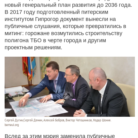
новый генеральный план развития до 2036 года.
В 2017 году подготовленный питерским
институтом Гипрогор документ вынесли на
публичные слушания, которые превратились в
митинг: горожане возмутились строительству
полигона ТБО в черте города и другим
проектным решениям.
Сергей Дугин,Сергей Демин, Алексей Бобров, Виктор Четошников, Нодар Шония.
barnaul.org
Вслед за этим мэрия заменила публичные