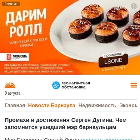
Реклама
To
F7
9 августа
Главная
Новости Барнаула
Недвижимость
Эконом
Промахи и достижения Сергея Дугина. Чем
запомнится ушедший мэр барнаульцам
Мэр Барнаула Сергей Дугин
написал заявление