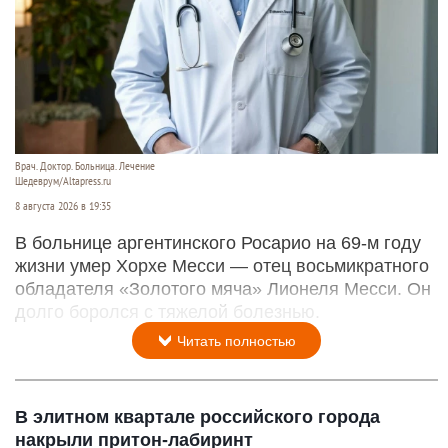
Врач. Доктор. Больница. Лечение
Шедеврум/Altapress.ru
8 августа 2026 в 19:35
В больнице аргентинского Росарио на 69-м году
жизни умер Хорхе Месси — отец восьмикратного
обладателя «Золотого мяча» Лионеля Месси. Он
долго боролся с тяжелой болезнью.
Читать полностью
В элитном квартале российского города
накрыли притон-лабиринт