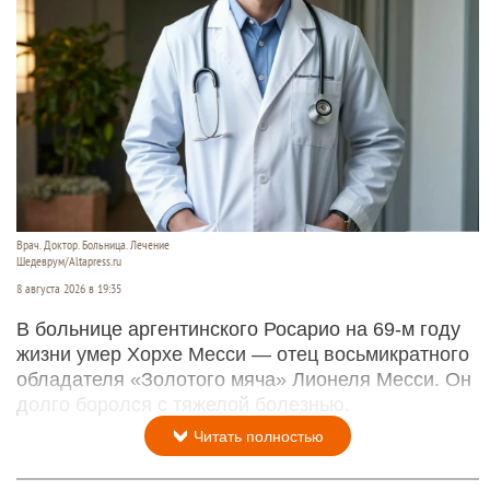
Врач. Доктор. Больница. Лечение
Шедеврум/Altapress.ru
8 августа 2026 в 19:35
В больнице аргентинского Росарио на 69-м году
жизни умер Хорхе Месси — отец восьмикратного
обладателя «Золотого мяча» Лионеля Месси. Он
долго боролся с тяжелой болезнью.
Читать полностью