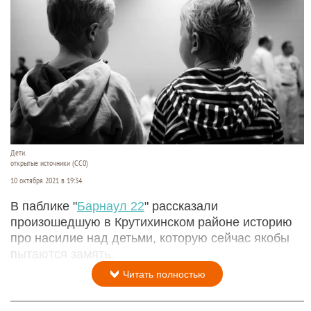
Дети.
открытые источники (CC0)
10 октября 2021 в 19:34
В паблике "
Барнаул 22
" рассказали
произошедшую в Крутихинском районе историю
про насилие над детьми, которую сейчас якобы
пытаются замять.
Читать полностью