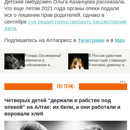
Детский омбудсмен Ольга Казанцева рассказала,
что еще летом 2021 года органы опеки подали
иск о лишении прав родителей, однако в
сентябре
суд решил приостановить рассмотрение
дела
.
Подпишитесь на Алтапресс в
Телеграме
и в
Max
Рэпера Оксимирона*
В России работник
обвинили в
монастыря совращал
соблазнении и
9-летнюю девочку и
растлении малолетних.
кусал за ягодицы
Истории пострадавших
ПО ТЕМЕ:
Четверых детей "держали в рабстве под
опекой" на Алтае: их били, а они работали и
воровали хлеб