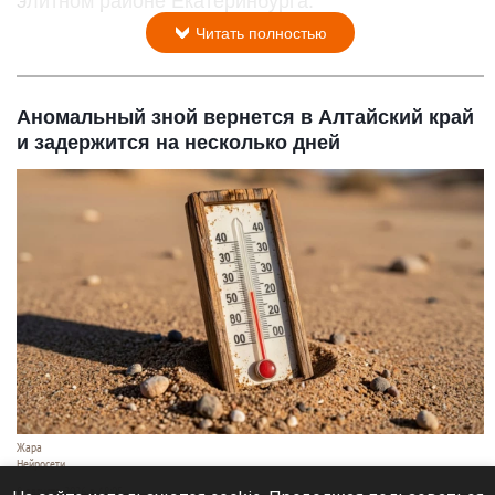
элитном районе Екатеринбурга.
Читать полностью
Аномальный зной вернется в Алтайский край
и задержится на несколько дней
Жара
Нейросети
8 августа 2026 в 18:05