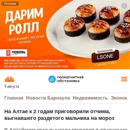
Реклама
To
F7
9 августа
Главная
Новости Барнаула
Недвижимость
Эконом
На Алтае к 2 годам приговорили отчима,
выгнавшего раздетого мальчика на мороз
В Алтайском крае вынесли приговор в отношении