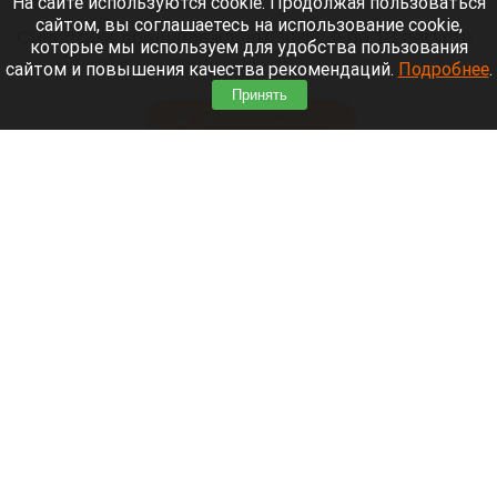
На сайте используются cookie. Продолжая пользоваться
сайтом, вы соглашаетесь на использование cookie,
Синоптики предупреждают, что с 9 по 13 августа
которые мы используем для удобства пользования
Алтайский край местами накроет аномальный
сайтом и повышения качества рекомендаций.
Подробнее
.
зной.
Принять
Читать полностью
Штукатурка с потолка едва не рухнула на
жительницу барнаульской многоэтажки.
Жалобы на УК