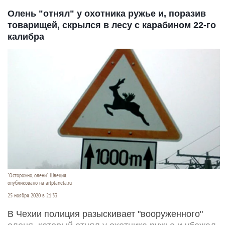
Олень "отнял" у охотника ружье и, поразив
товарищей, скрылся в лесу с карабином 22-го
калибра
"Осторожно, олени". Швеция.
опубликовано на artplaneta.ru
25 ноября 2020 в 21:33
В Чехии полиция разыскивает "вооруженного"