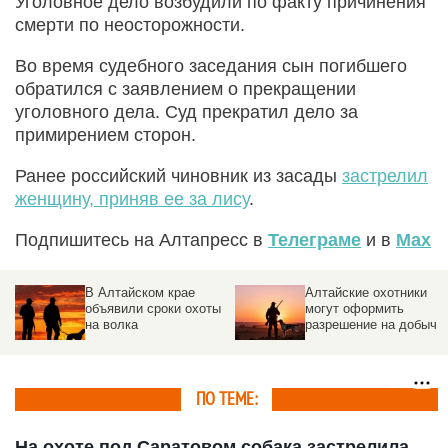
Уголовное дело возбудили по факту причинения
смерти по неосторожности.
Во время судебного заседания сын погибшего
обратился с заявлением о прекращении
уголовного дела. Суд прекратил дело за
примирением сторон.
Ранее российский чиновник из засады
застрелил
женщину, приняв ее за лису
.
Подпишитесь на Алтапресс в
Телеграме
и в
Max
В Алтайском крае
Алтайские охотники
объявили сроки охоты
могут оформить
на волка
разрешение на добычу
дичи
ПО ТЕМЕ:
На охоте под Саратовом собака застрелила