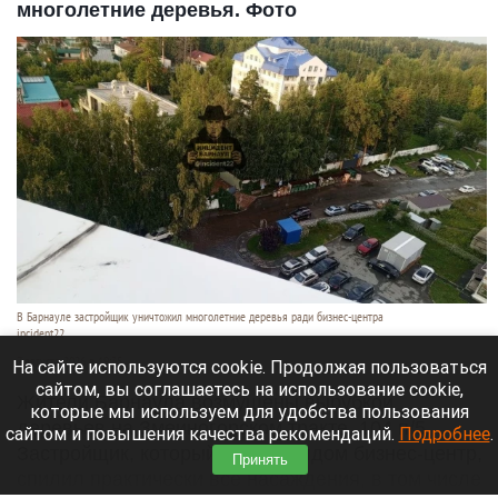
многолетние деревья. Фото
В Барнауле застройщик уничтожил многолетние деревья ради бизнес-центра
incident22
7 августа 2026 в 19:35
На сайте используются cookie. Продолжая пользоваться
сайтом, вы соглашаетесь на использование cookie,
Жители Барнаула возмущены вырубкой
которые мы используем для удобства пользования
деревьев на Змеиногорском тракте, 104 п/5.
сайтом и повышения качества рекомендаций.
Подробнее
.
Застройщик, который строит рядом бизнес-центр,
Принять
спилил практически все насаждения, в том числе