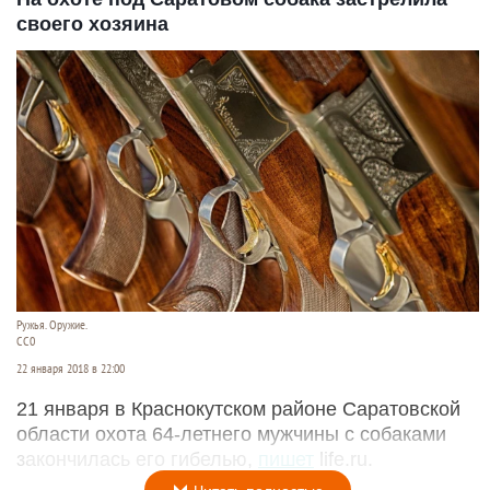
своего хозяина
Ружья. Оружие.
СС0
22 января 2018 в 22:00
21 января в Краснокутском районе Саратовской
области охота 64-летнего мужчины с собаками
закончилась его гибелью,
пишет
life.ru.