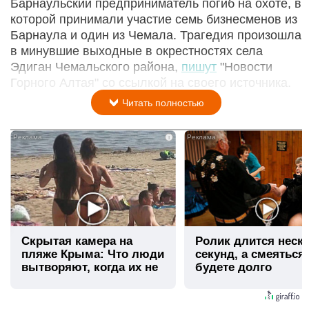
Барнаульский предприниматель погиб на охоте, в
которой принимали участие семь бизнесменов из
Барнаула и один из Чемала. Трагедия произошла
в минувшие выходные в окрестностях села
Эдиган Чемальского района,
пишут
"Новости
Горного Алтая" со ссылкой на своего источника.
Читать полностью
i
Скрытая камера на
Ролик длится неск
пляже Крыма: Что люди
секунд, а смеяться
вытворяют, когда их не
будете долго
видят...