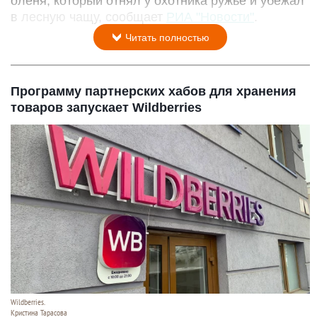
оленя, который отнял у охотника ружье и убежал
в лесную чащу, сообщает
РИА "Новости"
.
Читать полностью
Программу партнерских хабов для хранения
товаров запускает Wildberries
Wildberries.
Кристина Тарасова