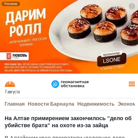
Реклама
To
F7
7 августа
Главная
Новости Барнаула
Недвижимость
Эконом
На Алтае примирением закончилось "дело об
убийстве брата" на охоте из-за зайца
В Алтайском крае прекратили уголовное дело,