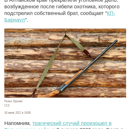
возбужденное после гибели охотника, которого
подстрелил собственный брат, сообщает "
КП-
Барнаул
".
Ружье. Оружие.
СС0
10 июня 2022 в 10:08
Напомним,
трагический случай произошел в