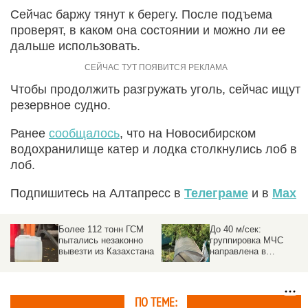
Сейчас баржу тянут к берегу. После подъема
проверят, в каком она состоянии и можно ли ее
дальше использовать.
Чтобы продолжить разгружать уголь, сейчас ищут
резервное судно.
Ранее
сообщалось
, что на Новосибирском
водохранилище катер и лодка столкнулись лоб в
лоб.
Подпишитесь на Алтапресс в
Телеграме
и в
Max
Более 112 тонн ГСМ
До 40 м/сек:
пытались незаконно
группировка МЧС
вывезти из Казахстана
направлена в
пострадавшие от
урагана районы на
Алтае
ПО ТЕМЕ: