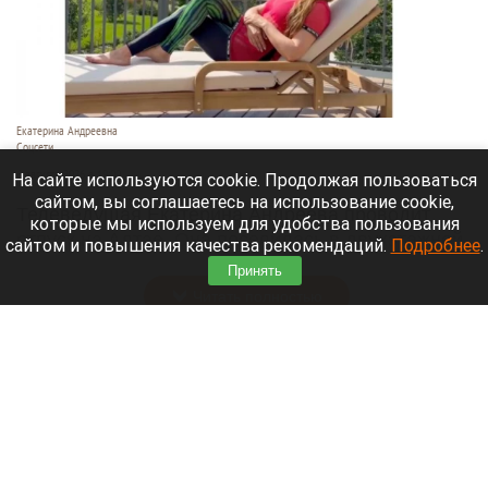
Екатерина Андреевна
Соцсети
6 августа 2026 в 19:00
На сайте используются cookie. Продолжая пользоваться
сайтом, вы соглашаетесь на использование cookie,
Телеведущая Екатерина Андреева проводит
которые мы используем для удобства пользования
отпуск на Алтае. Она поселилась в двухэтажной
сайтом и повышения качества рекомендаций.
Подробнее
.
вилле с видом на горы у реки Катунь.
Принять
Читать полностью
Медведю Мише в барнаульском зоопарке
устроили освежающий душ в жару. Видео