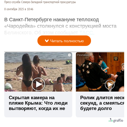
Пресс-служба Северо-Западной транспортной прокуратуры
8 сентября 2025 в 10:46
В Санкт-Петербурге накануне теплоход
«Чародейка» столкнулся с конструкцией моста
Белинского. Об этом сообщает
ТАСС.
Читать полностью
i
Скрытая камера на
Ролик длится неск
пляже Крыма: Что люди
секунд, а смеяться
вытворяют, когда их не
будете долго
видят...