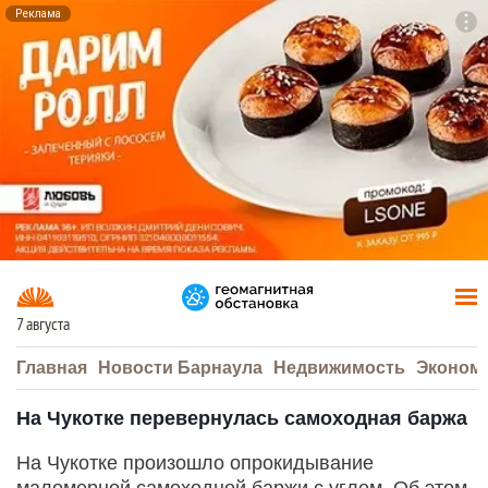
Реклама
To
F7
7 августа
Главная
Новости Барнаула
Недвижимость
Эконом
На Чукотке перевернулась самоходная баржа
На Чукотке произошло опрокидывание
маломерной самоходной баржи с углем. Об этом