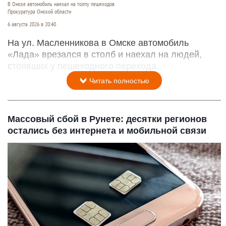
В Омске автомобиль наехал на толпу пешеходов
Прокуратура Омской области
6 августа 2026 в 20:40
На ул. Масленникова в Омске автомобиль
«Лада» врезался в столб и наехал на людей,
стоявших у пешеходного перехода.
Читать полностью
Массовый сбой в Рунете: десятки регионов
остались без интернета и мобильной связи