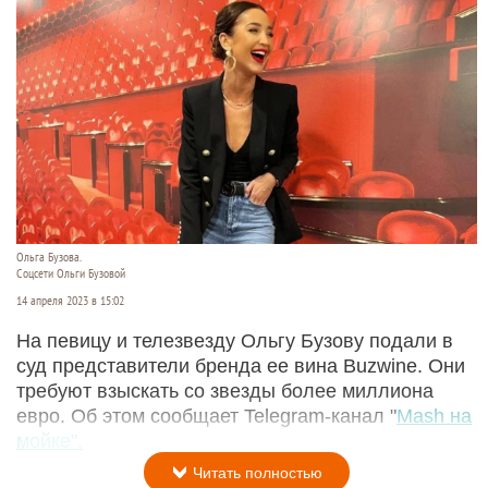
Ольга Бузова.
Соцсети Ольги Бузовой
14 апреля 2023 в 15:02
На певицу и телезвезду Ольгу Бузову подали в
суд представители бренда ее вина Buzwine. Они
требуют взыскать со звезды более миллиона
евро. Об этом сообщает Telegram-канал "
Mash на
мойке".
Читать полностью