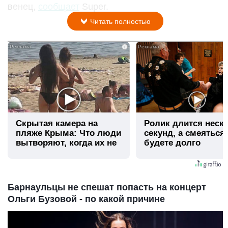
венец,
сообщает
Super.
Читать полностью
i
Скрытая камера на
Ролик длится неск
пляже Крыма: Что люди
секунд, а смеяться
вытворяют, когда их не
будете долго
видят...
Барнаульцы не спешат попасть на концерт
Ольги Бузовой - по какой причине