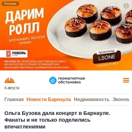
Реклама
To
F7
6 августа
Главная
Новости Барнаула
Недвижимость
Эконом
Ольга Бузова дала концерт в Барнауле.
Фанаты и не только поделились
впечатлениями