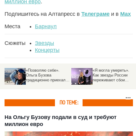
миллион евро
.
Подпишитесь на Алтапресс в
Телеграме
и в
Max
Места
Барнаул
Сюжеты
Звезды
Концерты
«Позволяю себе».
«Я могла умереть».
Ольга Бузова
Как звезды России
традиционно приехала
переживают сбои
на курорт Алтая и
интернета
поделилась
«снежными» фото
ПО ТЕМЕ:
На Ольгу Бузову подали в суд и требуют
миллион евро