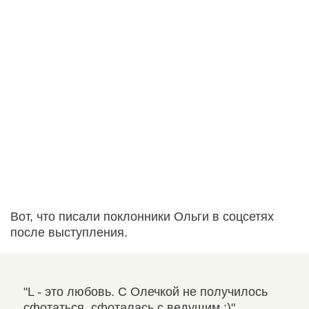
Вот, что писали поклонники Ольги в соцсетях
после выступления.
"L - это любовь. С Олечкой не получилось
"Ум
сфотаться, сфоталась с ведущим :)"
в х