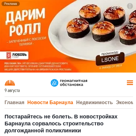
Реклама
To
F7
9 августа
Главная
Новости Барнаула
Недвижимость
Эконом
Постарайтесь не болеть. В новостройках
Барнаула сорвалось строительство
долгожданной поликлиники