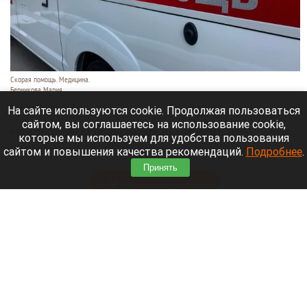
Скорая помощь. Медицина.
Берникова Мария
9 августа 2026 в 16:35
На сайте используются cookie. Продолжая пользоваться
сайтом, вы соглашаетесь на использование cookie,
Недовольный покупатель выстрелил из
которые мы используем для удобства пользования
пневматического пистолета в сотрудника
сайтом и повышения качества рекомендаций.
Подробнее
.
автосервиса в Москве.
Принять
Читать полностью
Найдена палатка пропавших белорусских и
литовских альпинистов