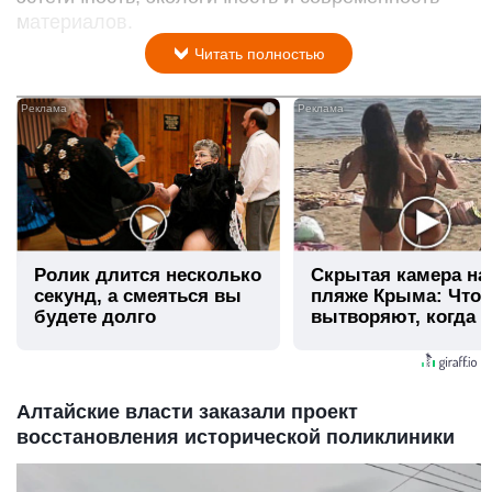
материалов.
Читать полностью
i
Ролик длится несколько
Скрытая камера на
секунд, а смеяться вы
пляже Крыма: Что
будете долго
вытворяют, когда и
видят...
Алтайские власти заказали проект
восстановления исторической поликлиники