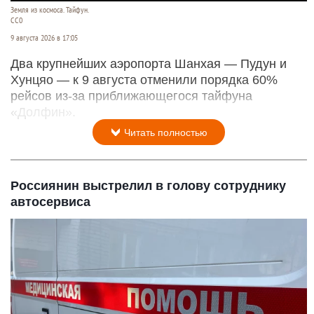
Земля из космоса. Тайфун.
СС0
9 августа 2026 в 17:05
Два крупнейших аэропорта Шанхая — Пудун и
Хунцяо — к 9 августа отменили порядка 60%
рейсов из-за приближающегося тайфуна
«Долфин».
Читать полностью
Россиянин выстрелил в голову сотруднику
автосервиса