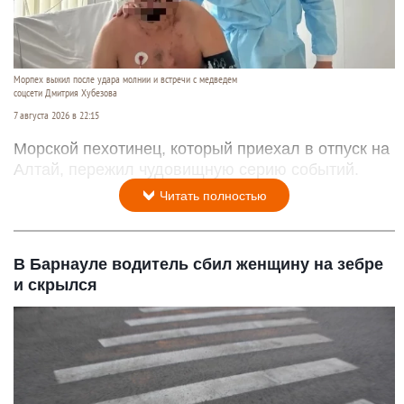
Морпех выжил после удара молнии и встречи с медведем
соцсети Дмитрия Хубезова
7 августа 2026 в 22:15
Морской пехотинец, который приехал в отпуск на
Алтай, пережил чудовищную серию событий.
Читать полностью
В Барнауле водитель сбил женщину на зебре
и скрылся