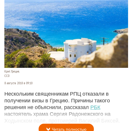
Крит. Греция.
СС0
8 августа 2018 в 09:10
Нескольким священникам РПЦ отказали в
получении визы в Грецию. Причины такого
решения не объяснили, рассказал
РБК
настоятель храма Сергия Радонежского на
Ходынском поле, протоиерей Василий Биксей.
Читать полностью