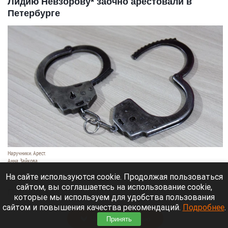
Лидию Невзорову* заочно арестовали в
Петербурге
Наручники. Арест.
Анна Зайкова
7 августа 2026 в 21:12
На сайте используются cookie. Продолжая пользоваться
сайтом, вы соглашаетесь на использование cookie,
Приморский районный суд Санкт-Петербурга
которые мы используем для удобства пользования
заочно заключил Лидию Невзорову* под стражу.
сайтом и повышения качества рекомендаций.
Подробнее
.
Читать полностью
Принять