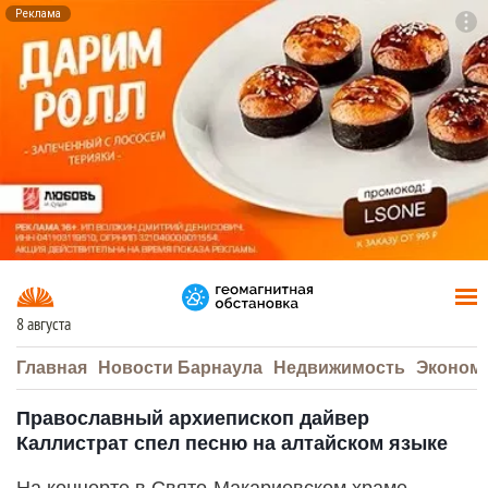
Реклама
To
F7
8 августа
Главная
Новости Барнаула
Недвижимость
Эконом
Православный архиепископ дайвер
Каллистрат спел песню на алтайском языке
На концерте в Свято-Макариевском храме