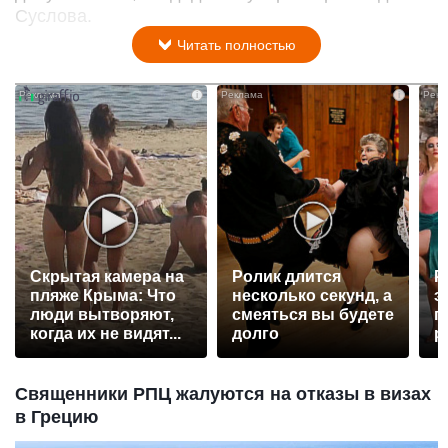
Суслова.
Читать полностью
i
i
Скрытая камера на
Ролик длится
Р
пляже Крыма: Что
несколько секунд, а
э
люди вытворяют,
смеяться вы будете
п
когда их не видят...
долго
р
Священники РПЦ жалуются на отказы в визах
в Грецию