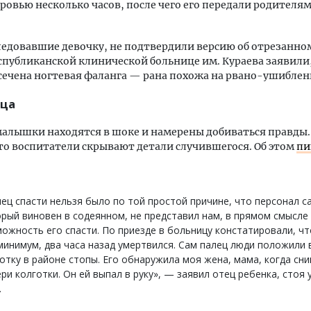
кровью несколько часов, после чего его передали родителя
ледовавшие девочку, не подтвердили версию об отрезанном
спубликанской клинической больнице им. Кураева заявили,
сечена ногтевая фаланга — рана похожа на рвано-ушиблен
тца
алышки находятся в шоке и намерены добиваться правды.
то воспитатели скрывают детали случившегося. Об этом
пи
ец спасти нельзя было по той простой причине, что персонал с
рый виновен в содеянном, не представил нам, в прямом смысле 
ожность его спасти. По приезде в больницу констатировали, чт
минимум, два часа назад умертвился. Сам палец люди положили 
отку в районе стопы. Его обнаружила моя жена, мама, когда сни
ри колготки. Он ей выпал в руку», — заявил отец ребенка, стоя 
.