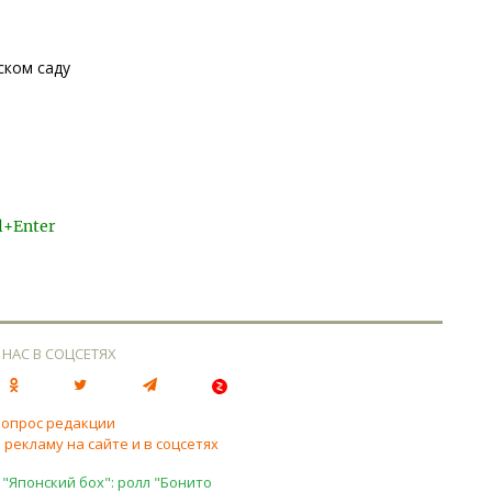
ском саду
l+Enter
 НАС В СОЦСЕТЯХ
вопрос редакции
 рекламу на сайте и в соцсетях
 "Японский бох": ролл "Бонито