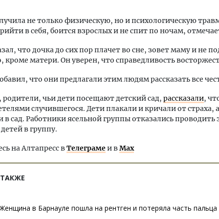
лучила не только физическую, но и психологическую травм
рийти в себя, боится взрослых и не спит по ночам, отмечае
зал, что дочка до сих пор плачет во сне, зовет маму и не п
о, кроме матери. Он уверен, что справедливость восторжес
бавил, что они предлагали этим людям рассказать все чес
родители, чьи дети посещают детский сад,
рассказали
, ч
етелями случившегося. Дети плакали и кричали от страха, 
и в сад. Работники ясельной группы отказались проводить 
 детей в группу.
ь на Алтапресс в
Телеграме
и в
Max
 ТАКЖЕ
Женщина в Барнауле пошла на рентген и потеряла часть пальца 