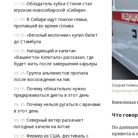
Обладатель кубка Стэнли стал
11:35
игроком новосибирской «Сибири»
В Сибири идут поиски семьи,
11:05
пропавшей во время сплава
«Веселый молочник» купил билет
10:35
до Стамбула
Нападающий и капитан
10:05
Ище
«Вашингтон Кэпиталз» рассказал, где
«Жи
будет жить после завершения карьеры
Гати
оста
Группа альпинистов пропала
09:35
што
после восхождения на пик
Скорая помо
СТР
Почему обязательно нужно
09:05
Берникова М
придерживаться диеты в этот день
Виновных 
Почему нельзя ругаться с врачами
08:35
в этот день
Что гово
Северный ветер раскачает
08:05
погодные качели на Алтае
По данным
привела к 
Фермер из США, фестиваль с
20:05