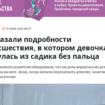
15 МАЯ 2026
06:37
казали подробности
сшествия, в котором девочк
лась из садика без пальца
хачкале родители обнаружили, что их дочь вернулась из дет
ка на ноге. Дома, когда начали переодевать девочку, конеч
колготки.