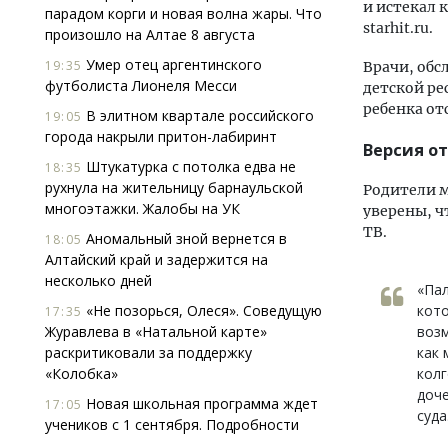
и истекал 
парадом корги и новая волна жары. Что
starhit.ru.
произошло на Алтае 8 августа
Умер отец аргентинского
19:35
Врачи, обс
футболиста Лионеля Месси
детской ре
ребенка от
В элитном квартале российского
19:05
города накрыли притон-лабиринт
Версия о
Штукатурка с потолка едва не
18:35
рухнула на жительницу барнаульской
Родители м
многоэтажки. Жалобы на УК
уверены, ч
ТВ.
Аномальный зной вернется в
18:05
Алтайский край и задержится на
несколько дней
«Пал
«Не позорься, Олеся». Соведущую
кото
17:35
Журавлева в «Натальной карте»
возм
раскритиковали за поддержку
как 
«Колобка»
колг
доче
Новая школьная программа ждет
17:05
суда
учеников с 1 сентября. Подробности