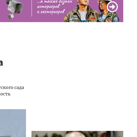
а
ского сада
ность