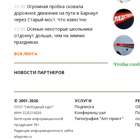
Огромная пробка сковала
13:05
дорожное движение на пути в Барнаул
через Старый мост. Что известно
Осенью некоторые школьники
12:35
отдохнут дольше, чем на зимних
праздниках
ВСЯ ЛЕНТА
Чтобы сооб
НОВОСТИ ПАРТНЕРОВ
© 2001-2026
УСЛУГИ
Р
Подписка
Об
ООО “Свободный курс”
Конференц-зал
П
ИНН 2225214326
Типография "Алт-принт"
с
Категория информационной
П
продукции 18+
Редакция информационного сайта
altapress.ru