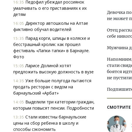
Педофил убеждал россиянок
16:35
умалчивать о его приставаниях к их
Девочка по
детям
не может п
Директор автошколы на Алтае
16:05
фиктивно обучал водителей
Отец расска
себе никог
Парад корги, шпицы в коляске и
15:35
бесстрашный кролик: как прошел
Мужчина до
фестиваль «Лапки-тапки» в Барнауле.
Фото
Напомним, 
Ларисе Долиной хотят
стали свид
15:05
предложить высокую должность в вузе
боятся идт
не пустили
Уже больше полугода пытаются
14:35
продать ресторан с видом на
Подпишитес
барнаульский «Арбат»
Выделили три категории граждан,
14:05
СМОТРИТЕ
которым повысят пенсии. Подробности
Стали известны барнаульские
13:35
цены на сбор ребенка в школу и
способы сэкономить