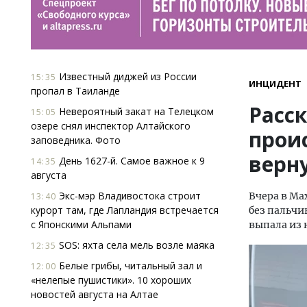
Известный диджей из России
15:35
ИНЦИДЕНТ
пропал в Таиланде
Расс
Невероятный закат на Телецком
15:05
озере снял инспектор Алтайского
прои
заповедника. Фото
верну
День 1627-й. Самое важное к 9
14:35
августа
Экс-мэр Владивостока строит
Вчера в Ма
13:40
курорт там, где Лапландия встречается
без пальчи
с Японскими Альпами
выпала из 
SOS: яхта села мель возле маяка
12:35
Белые грибы, читальный зал и
12:00
«нелепые пушистики». 10 хороших
новостей августа на Алтае