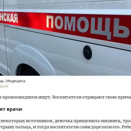
м новые берега. Гендиректор
Двухуровневые номера и в
лищной инициативы» Юрий
Каким будет новый бутик
лов — о том, как девелоперу
«Белкур» в Белокурихе
ваться на плаву, когда рынок
рмит
ДОМА И КВАРТИРЫ
щь. Медицина.
ОИТЕЛЬСТВО
ария
в произошедшем ищут. Воспитатели отрицают свою прича
рят врачи
 некоторых источников, девочка прищемила мизинец, тр
отрыву пальца, и тогда воспитатели сами дорезали его. Реб