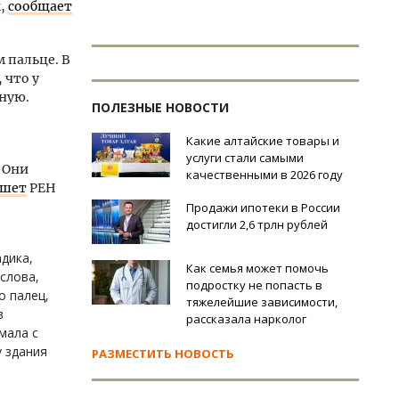
м,
сообщает
 пальце. В
 что у
ную.
ПОЛЕЗНЫЕ НОВОСТИ
Какие алтайские товары и
услуги стали самыми
 Они
качественными в 2026 году
шет
РЕН
Продажи ипотеки в России
достигли 2,6 трлн рублей
адика,
Как семья может помочь
слова,
подростку не попасть в
о палец,
тяжелейшие зависимости,
в
рассказала нарколог
мала с
у здания
РАЗМЕСТИТЬ НОВОСТЬ