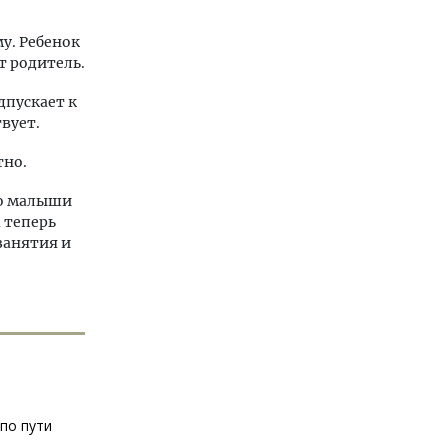
у. Ребенок
т родитель.
одпускает к
твует.
тно.
то малыши
а теперь
занятия и
по пути