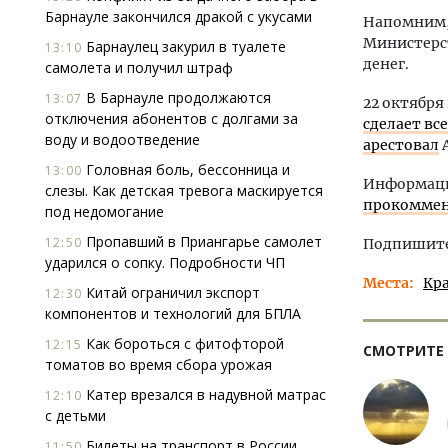
Барнауле закончился дракой с укусами
Напомним,
Министерс
Барнаулец закурил в туалете
13:10
денег.
самолета и получил штраф
В Барнауле продолжаются
13:07
22 октябр
отключения абонентов с долгами за
сделает вс
воду и водоотведение
арестовал
А
Головная боль, бессонница и
13:00
Информаци
слезы. Как детская тревога маскируется
прокоммен
под недомогание
Пропавший в Приангарье самолет
12:50
Подпишитес
ударился о сопку. Подробности ЧП
Места
Кр
Китай ограничил экспорт
12:30
компонентов и технологий для БПЛА
Как бороться с фитофторой
12:15
СМОТРИТЕ
томатов во время сбора урожая
Катер врезался в надувной матрас
12:10
с детьми
Билеты на транспорт в России
11:50