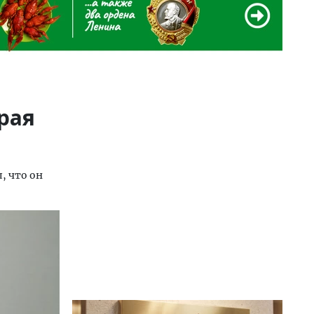
рая
, что он