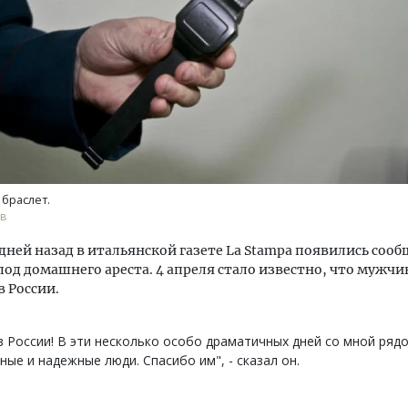
тектурный код начинается с
Смелость архитектурных 
ли. Мощение крупноформатными
Генеральный директор к
тами становится новым
ЗИАС — об эстетике горо
браслет.
ндартом благоустройства
трендах в фасадах и разв
ов
ОИТЕЛЬСТВО
СТРОИТЕЛЬСТВО
дней назад в итальянской газете La Stampa появились сооб
под домашнего ареста. 4 апреля стало известно, что мужчи
в России.
 в России! В эти несколько особо драматичных дней со мной ряд
ные и надежные люди. Спасибо им", - сказал он.