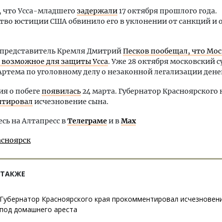
 что Усса-младшего
задержали
17 октября прошлого года.
тво юстиции США обвинило его в уклонении от санкций и
я представитель Кремля Дмитрий
Песков пообещал, что Мос
е возможное для защиты Усса
. Уже 28 октября московский 
ртема по уголовному делу о незаконной легализации дене
я о побеге
появилась
24 марта. Губернатор Красноярского 
тировал
исчезновение сына.
ь на Алтапресс в
Телеграме
и в
Max
асноярск
 ТАКЖЕ
Губернатор Красноярского края прокомментировал исчезновени
под домашнего ареста