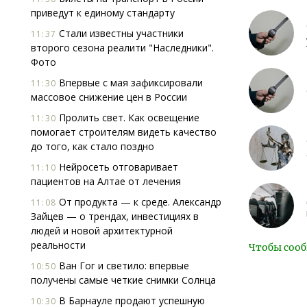
приведут к единому стандарту
Стали известны участники
11:37
второго сезона реалити "Наследники".
Фото
Впервые с мая зафиксировали
11:30
массовое снижение цен в России
Пролить свет. Как освещение
11:30
помогает строи­телям видеть качество
до того, как стало поздно
Нейросеть отговаривает
11:10
пациентов на Алтае от лечения
От продукта — к среде. Александр
11:08
Зайцев — о трендах, инвестициях в
людей и новой архитектурной
реальности
Чтобы сооб
Ван Гог и светило: впервые
10:50
получены самые четкие снимки Солнца
В Барнауле продают успешную
10:30