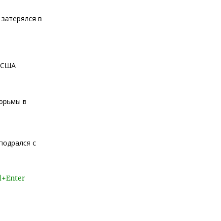
 затерялся в
в США
тюрьмы в
подрался с
l+Enter