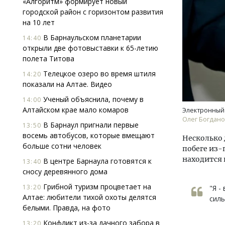
«Алгоритм» формирует новый
городской район с горизонтом развития
на 10 лет
В Барнаульском планетарии
14:40
открыли две фотовыставки к 65-летию
полета Титова
Телецкое озеро во время штиля
14:20
показали на Алтае. Видео
Архи
зем
Ученый объяснила, почему в
14:00
пли
Алтайском крае мало комаров
Электронный 
ста
Олег Богдан
В Барнаул пригнали первые
13:50
СТР
восемь автобусов, которые вмещают
Несколько 
больше сотни человек
побеге из-
находится 
В центре Барнаула готовятся к
13:40
сносу деревянного дома
Грибной туризм процветает на
13:20
"Я -
Алтае: любители тихой охоты делятся
силь
белыми. Правда, на фото
Конфликт из-за дачного забора в
13:20