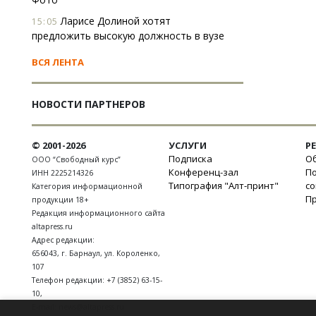
Ларисе Долиной хотят
15:05
предложить высокую должность в вузе
ВСЯ ЛЕНТА
НОВОСТИ ПАРТНЕРОВ
© 2001-2026
УСЛУГИ
Р
Подписка
Об
ООО “Свободный курс”
Конференц-зал
П
ИНН 2225214326
Типография "Алт-принт"
с
Категория информационной
П
продукции 18+
Редакция информационного сайта
altapress.ru
Адрес редакции:
656043
,
г. Барнаул
,
ул. Короленко,
107
Телефон редакции:
+7 (3852) 63-15-
10
,
E-mail:
news@altapress.ru