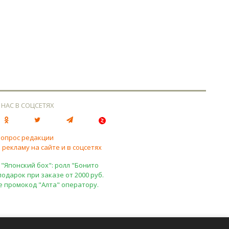
 НАС В СОЦСЕТЯХ
вопрос редакции
 рекламу на сайте и в соцсетях
 "Японский бох": ролл "Бонито
подарок при заказе от 2000 руб.
е промокод "Алта" оператору.