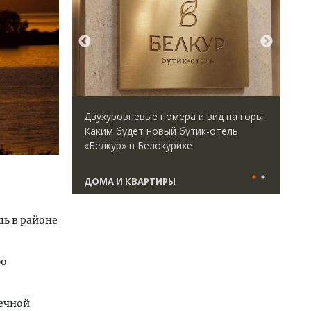
директор
Двухуровневые номера и вид на горы.
Ище
 Юрий
Каким будет новый бутик-отель
«Жи
велоперу
«Белкур» в Белокурихе
Гат
да рынок
ост
што
ДОМА И КВАРТИРЫ
СТ
шь в районе
бо
нечной