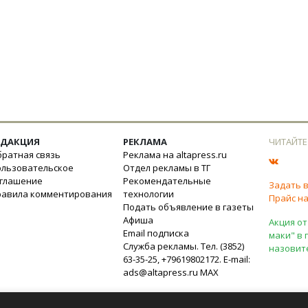
ЕДАКЦИЯ
РЕКЛАМА
ЧИТАЙТЕ
ратная связь
Реклама на altapress.ru
ользовательское
Отдел рекламы в ТГ
оглашение
Рекомендательные
Задать 
равила комментирования
технологии
Прайс на
Подать объявление в газеты
Афиша
Акция от
Email подписка
маки" в 
Служба рекламы. Тел. (3852)
назовит
63-35-25, +79619802172. E-mail:
ads@altapress.ru
MAX