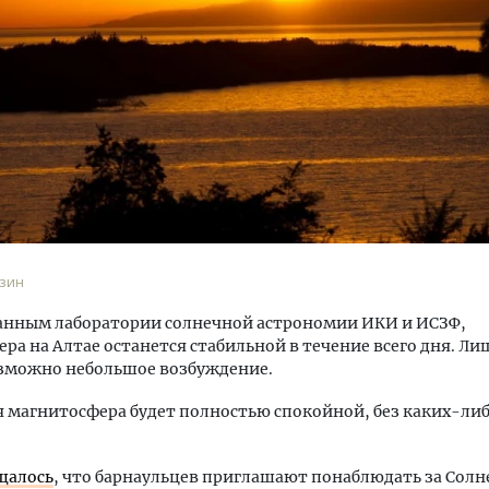
Ищем новые берега. Ген
«Жилищной инициативы»
Гатилов — о том, как де
оставаться на плаву, ког
штормит
зин
СТРОИТЕЛЬСТВО
данным лаборатории солнечной астрономии ИКИ и ИСЗФ,
ра на Алтае останется стабильной в течение всего дня. Ли
озможно небольшое возбуждение.
ля магнитосфера будет полностью спокойной, без каких-ли
щалось
, что барнаульцев приглашают понаблюдать за Сол