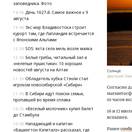
заповедника. Фото
День 1627-й. Самое важное к 9
14:35
августа
Экс-мэр Владивостока строит
13:40
курорт там, где Лапландия встречается
с Японскими Альпами
SOS: яхта села мель возле маяка
12:35
Белые грибы, читальный зал и
12:00
«нелепые пушистики». 10 хороших
новостей августа на Алтае
Солнце.
Дмитрий Лям
Обладатель кубка Стэнли стал
11:35
игроком новосибирской «Сибири»
Согласно 
В Сибири идут поиски семьи,
магнитосфе
11:05
пропавшей во время сплава
10 часов в
«Веселый молочник» купил билет
10:35
16 и 17 ию
до Стамбула
вспышек.
Нападающий и капитан
10:05
Ранее
сооб
«Вашингтон Кэпиталз» рассказал, где