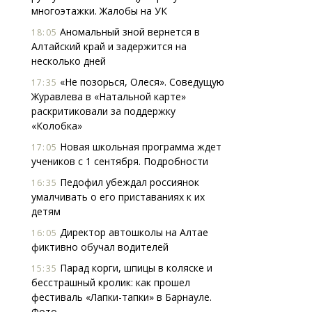
многоэтажки. Жалобы на УК
Аномальный зной вернется в
18:05
Алтайский край и задержится на
несколько дней
«Не позорься, Олеся». Соведущую
17:35
Журавлева в «Натальной карте»
раскритиковали за поддержку
«Колобка»
Новая школьная программа ждет
17:05
учеников с 1 сентября. Подробности
Педофил убеждал россиянок
16:35
умалчивать о его приставаниях к их
детям
Директор автошколы на Алтае
16:05
фиктивно обучал водителей
Парад корги, шпицы в коляске и
15:35
бесстрашный кролик: как прошел
фестиваль «Лапки-тапки» в Барнауле.
Фото