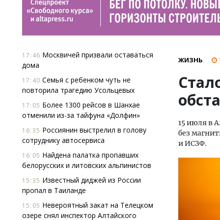
Москвичей призвали оставаться
17:46
ЖИЗНЬ
дома
Стало
Семья с ребенком чуть не
17:40
повторила трагедию Усольцевых
обста
Более 1300 рейсов в Шанхае
17:05
отменили из-за тайфуна «Долфин»
15 июля в 
Россиянин выстрелил в голову
16:35
без магнит
сотруднику автосервиса
и ИСЗФ.
Найдена палатка пропавших
16:05
белорусских и литовских альпинистов
Известный диджей из России
15:35
пропал в Таиланде
Невероятный закат на Телецком
15:05
озере снял инспектор Алтайского