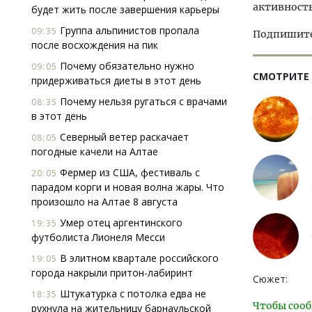
активность
будет жить после завершения карьеры
Группа альпинистов пропала
09:35
Подпишитес
после восхождения на пик
Почему обязательно нужно
09:05
СМОТРИТЕ
придерживаться диеты в этот день
Почему нельзя ругаться с врачами
08:35
в этот день
Северный ветер раскачает
08:05
погодные качели на Алтае
Фермер из США, фестиваль с
20:05
парадом корги и новая волна жары. Что
произошло на Алтае 8 августа
Умер отец аргентинского
19:35
футболиста Лионеля Месси
В элитном квартале российского
19:05
города накрыли притон-лабиринт
Сюжет:
Штукатурка с потолка едва не
18:35
Чтобы сооб
рухнула на жительницу барнаульской