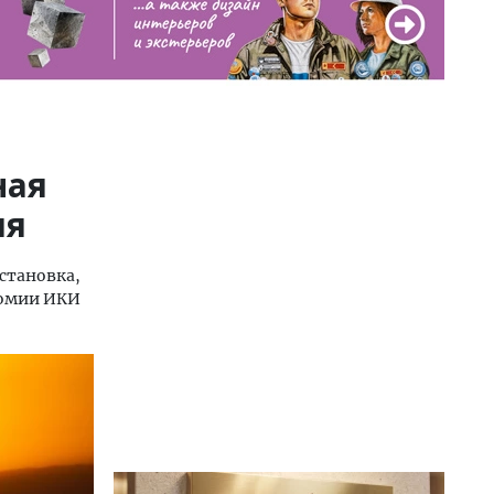
ная
ля
становка,
номии ИКИ