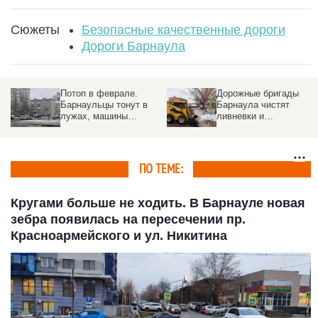
Сюжеты
Безопасные качественные дороги
Дороги Барнаула
Потоп в феврале.
Дорожные бригады
Барнаульцы тонут в
Барнаула чистят
лужах, машины
ливневки и
пытаются пробиться
обрабатывают улицы
через воду
ото льда
ПО ТЕМЕ:
Кругами больше не ходить. В Барнауле новая
зебра появилась на пересечении пр.
Красноармейского и ул. Никитина