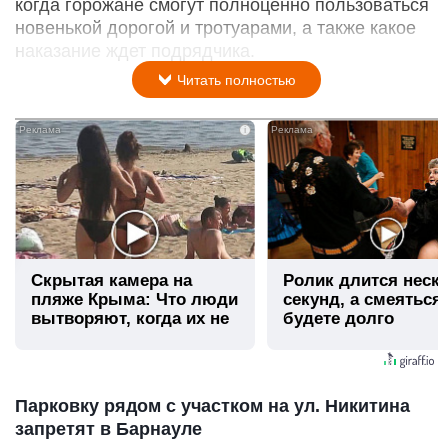
когда горожане смогут полноценно пользоваться
новенькой дорогой и тротуарами, а также какое
наказание ждет подрядчика.
Читать полностью
i
Скрытая камера на
Ролик длится неск
пляже Крыма: Что люди
секунд, а смеяться
вытворяют, когда их не
будете долго
видят...
Парковку рядом с участком на ул. Никитина
запретят в Барнауле