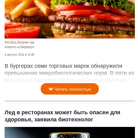
Фастфуд. Вредная еда.
Altapress.ru/Шедеврум.
6 августа 2026 в 15:40
В бургерах семи торговых марок обнаружили
превышение микробиологических норм. В пяти из
них нашли бактерии группы кишечных палочек.
Читать полностью
Лед в ресторанах может быть опасен для
здоровья, заявила биотехнолог