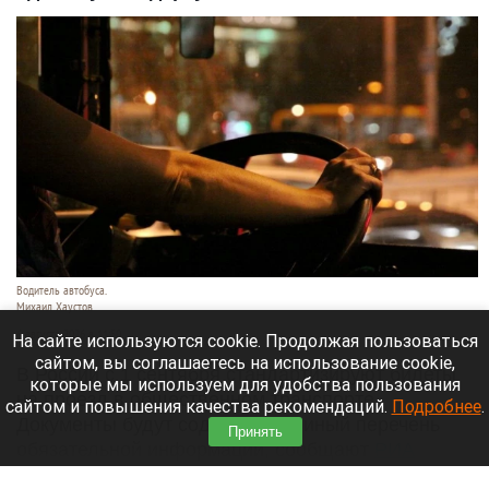
Водитель автобуса.
Михаил Хаустов
6 августа 2026 в 11:50
На сайте используются cookie. Продолжая пользоваться
сайтом, вы соглашаетесь на использование cookie,
В России с 1 сентября стандартизируют билеты
которые мы используем для удобства пользования
на проезд в общественном транспорте.
сайтом и повышения качества рекомендаций.
Подробнее
.
Документы будут содержать единый перечень
Принять
обязательной информации, сообщают
РИА
Новости
.