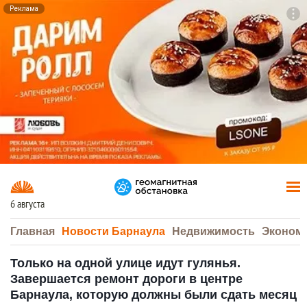
Реклама
To
F7
6 августа
Главная
Новости Барнаула
Недвижимость
Эконом
Только на одной улице идут гулянья.
Завершается ремонт дороги в центре
Барнаула, которую должны были сдать месяц