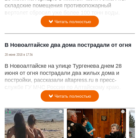
складские помещения противопожарный
вертолет сбросил уже более 100 тонн воды.
Читать полностью
В Новоалтайске два дома пострадали от огня
28 июня 2018 в 17:36
В Новоалтайске на улице Тургенева днем 28
июня от огня пострадали два жилых дома и
постройки, рассказали altapress.ru в пресс-
службе ГУ МЧС России по Алтайскому краю.
Читать полностью
i
i