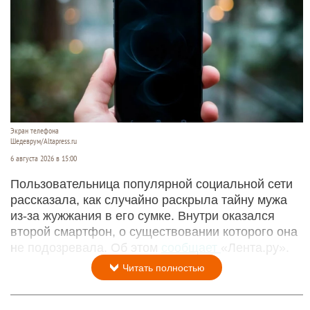
Экран телефона
Шедеврум/Altapress.ru
6 августа 2026 в 15:00
Пользовательница популярной социальной сети
рассказала, как случайно раскрыла тайну мужа
из-за жужжания в его сумке. Внутри оказался
второй смартфон, о существовании которого она
не подозревала. Об этом
сообщает
«Лента.ру».
Читать полностью