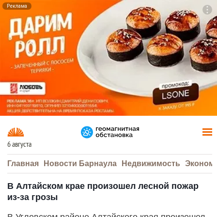
Реклама
To
F7
6 августа
Главная
Новости Барнаула
Недвижимость
Эконом
В Алтайском крае произошел лесной пожар
из-за грозы
В Угловском районе Алтайского края произошел