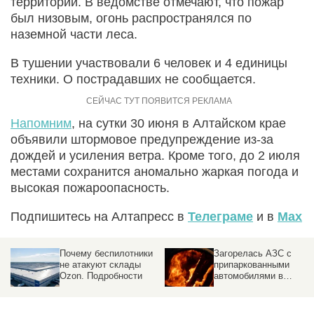
территории. В ведомстве отмечают, что пожар
был низовым, огонь распространялся по
наземной части леса.
В тушении участвовали 6 человек и 4 единицы
техники. О пострадавших не сообщается.
Напомним
, на сутки 30 июня в Алтайском крае
объявили штормовое предупреждение из-за
дождей и усиления ветра. Кроме того, до 2 июля
местами сохранится аномально жаркая погода и
высокая пожароопасность.
Подпишитесь на Алтапресс в
Телеграме
и в
Max
Почему беспилотники
Загорелась АЗС с
не атакуют склады
припаркованными
Ozon. Подробности
автомобилями в
российском городе