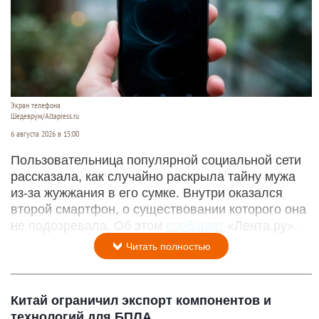
Экран телефона
Шедеврум/Altapress.ru
6 августа 2026 в 15:00
Пользовательница популярной социальной сети
рассказала, как случайно раскрыла тайну мужа
из-за жужжания в его сумке. Внутри оказался
второй смартфон, о существовании которого она
не подозревала. Об этом
сообщает
«Лента.ру».
Читать полностью
Китай ограничил экспорт компонентов и
технологий для БПЛА