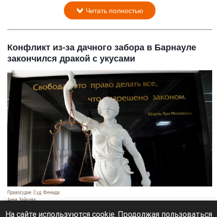
Читать полностью
Конфликт из-за дачного забора в Барнауле
закончился дракой с укусами
Правосудие. Суд. Фемида.
Анна Зайкова
6 августа 2026 в 13:20
На сайте используются cookie. Продолжая пользоваться