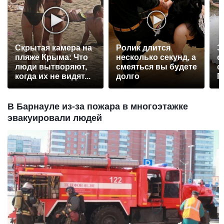
Скрытая камера на
Ролик длится
Э
пляже Крыма: Что
несколько секунд, а
о
люди вытворяют,
смеяться вы будете
с
когда их не видят...
долго
П
р
В Барнауле из-за пожара в многоэтажке
эвакуировали людей