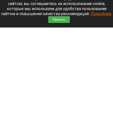
сайтом, вы соглашаетесь на использование cookie,
В Барнауле конфликт между соседками из-за
которые мы используем для удобства пользования
забора на дачном участке закончился дракой с
сайтом и повышения качества рекомендаций.
Подробнее
.
укусами. Агрессивную женщину отправили на
Принять
принудительное лечение.
Читать полностью
Билеты на транспорт в России приведут к
единому стандарту