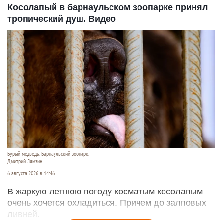
Косолапый в барнаульском зоопарке принял
тропический душ. Видео
Бурый медведь. Барнаульский зоопарк.
Дмитрий Лямзин
6 августа 2026 в 14:46
В жаркую летнюю погоду косматым косолапым
очень хочется охладиться. Причем до залповых
ливней.