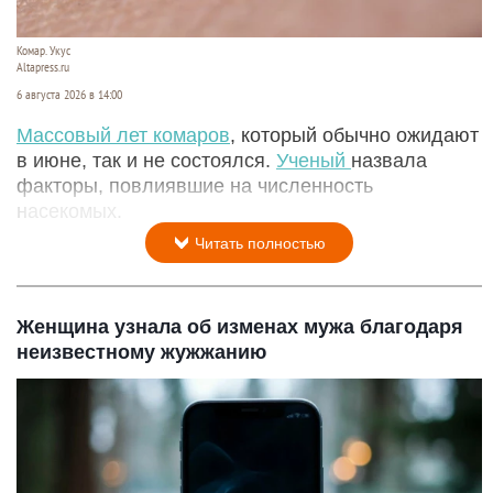
Комар. Укус
Altapress.ru
6 августа 2026 в 14:00
Массовый лет комаров
, который обычно ожидают
в июне, так и не состоялся.
Ученый
назвала
факторы, повлиявшие на численность
насекомых.
Читать полностью
Женщина узнала об изменах мужа благодаря
неизвестному жужжанию