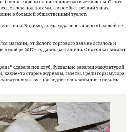
го: боковые двери вновь полностью выставлены. Стоит
еск стекла под ногами, а в нос бьёт резкий запах.
ение в большой общественный туалет.
ены окна. Видимо, когда хода через двери у бомжей не
лся магазин, от былого торгового зала не осталось и
е в ноябре 2017-го, давно растащили. С потолка свисают
ана" сдавала под клуб, буквально завален макулатурой
и, какие-то старые журналы, газеты. Среди горы мусора
 животноводству - последнее напоминание о некогда