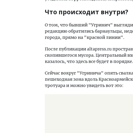
Что происходит внутри?
О том, что бывший "Угринич" выгляд
редакцию обратились барнаульцы, нед
города, прямо на "красной линии".
После публикации altapress.ru простра
cкопившегося мусора. Центральный вх
казалось, что здесь все будет в порядк
Сейчас вокруг "Угринича" опять свал
пешеходная зона вдоль Красноармейско
тротуара и можно увидеть вот это: