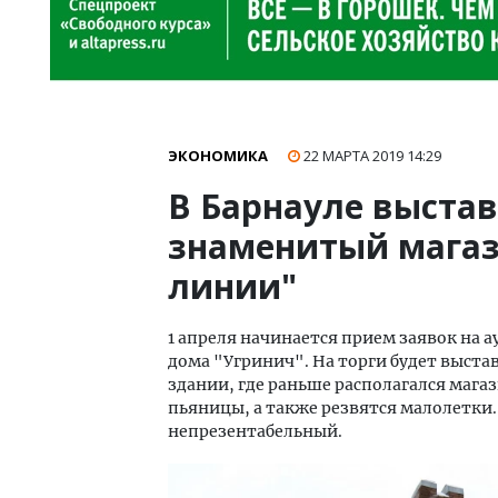
ЭКОНОМИКА
22 МАРТА 2019
14:29
В Барнауле выстав
знаменитый магаз
линии"
1 апреля начинается прием заявок на 
дома "Угринич". На торги будет выста
здании, где раньше располагался мага
пьяницы, а также резвятся малолетки. 
непрезентабельный.