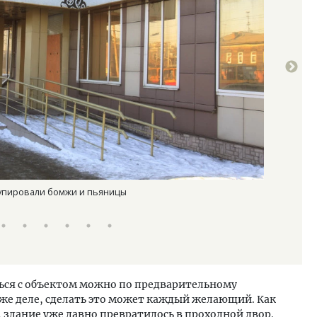
купировали бомжи и пьяницы
бывший маг
Анна Зайко
ься с объектом можно по предварительному
 же деле, сделать это может каждый желающий. Как
, здание уже давно превратилось в проходной двор.