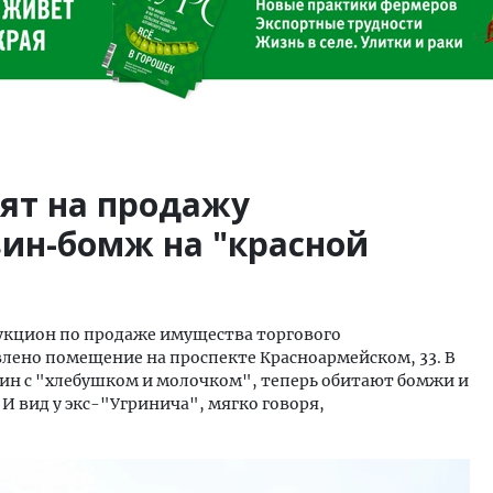
ят на продажу
ин-бомж на "красной
аукцион по продаже имущества торгового
влено помещение на проспекте Красноармейском, 33. В
зин с "хлебушком и молочком", теперь обитают бомжи и
И вид у экс-"Угринича", мягко говоря,