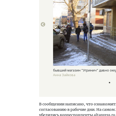
цы
бывший магазин "Угринич" давно ок
Анна Зайкова
В сообщении написано, что ознакомит
согласованию в рабочие дни. На самом
убедились корреспонденты altapress.ru