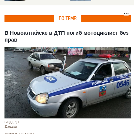
Новосибирске. Видео
ПО ТЕМЕ:
В Новоалтайске в ДТП погиб мотоциклист без
прав
ГИБДД, ДПС.
22.мвд.рф