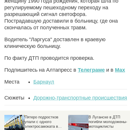
женщину 1990 года рождения, которая шла по
регулируемому пешеходному переходу на
разрешающий сигнал светофора.
Пострадавшую доставили в больницу, где она
скончалась от полученных травм.
Водитель "Ларгуса" доставлен в краевую
клиническую больницу.
По факту ДТП проводится проверка.
Подпишитесь на Алтапресс в
Телеграме
и в
Max
Места
Барнаул
Сюжеты
Дорожно-транспортные происшествия
Пятеро подростков
В Луганске в ДТП
упали с одного
погибли молодожены-
электросамоката в
мотоциклисты