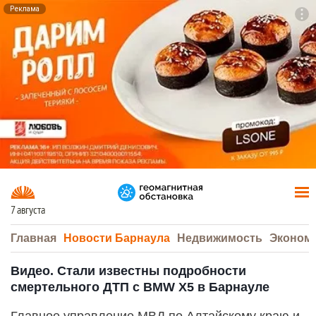
Реклама
To
F7
7 августа
Главная
Новости Барнаула
Недвижимость
Эконом
Видео. Стали известны подробности
смертельного ДТП с BMW X5 в Барнауле
Главное управление МВД по Алтайскому краю и