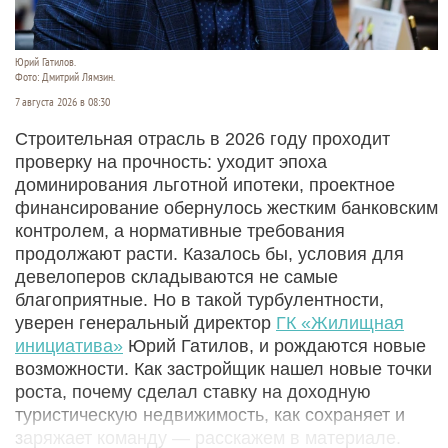
Юрий Гатилов.
Фото: Дмитрий Лямзин.
7 августа 2026 в 08:30
Строительная отрасль в 2026 году проходит
проверку на прочность: уходит эпоха
доминирования льготной ипотеки, проектное
финансирование обернулось жестким банковским
контролем, а нормативные требования
продолжают расти. Казалось бы, условия для
девелоперов складываются не самые
благоприятные. Но в такой турбулентности,
уверен генеральный директор
ГК «Жилищная
инициатива»
Юрий Гатилов, и рождаются новые
возможности. Как застройщик нашел новые точки
роста, почему сделал ставку на доходную
туристическую недвижимость, как сохраняет и
заряжает команду — расскажем в материале.