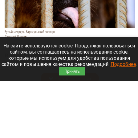
Бурый медведь. Барнаульский зоопарк.
Дмитрий Лямзин
6 августа 2026 в 14:46
На сайте используются cookie. Продолжая пользоваться
сайтом, вы соглашаетесь на использование cookie,
В жаркую летнюю погоду косматым косолапым
которые мы используем для удобства пользования
очень хочется охладиться. Причем до залповых
сайтом и повышения качества рекомендаций.
Подробнее
.
ливней.
Принять
Читать полностью
День 1625-й. Самое важное к 7 августа