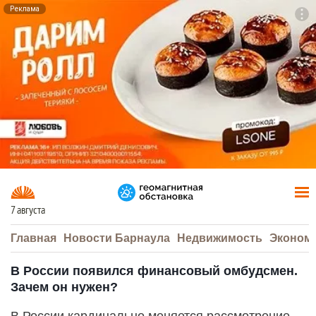
Реклама
To
F7
7 августа
Главная
Новости Барнаула
Недвижимость
Эконом
В России появился финансовый омбудсмен.
Зачем он нужен?
В России кардинально меняется рассмотрение