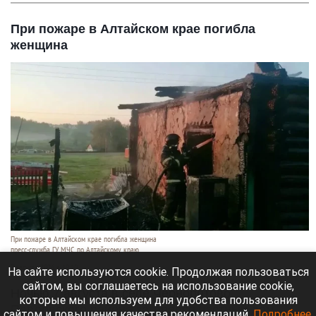
При пожаре в Алтайском крае погибла
женщина
При пожаре в Алтайском крае погибла женщина
пресс-служба ГУ МЧС по Алтайскому краю
7 августа 2026 в 19:10
На сайте используются cookie. Продолжая пользоваться
сайтом, вы соглашаетесь на использование cookie,
Ночью 7 августа в селе Чернопятово
которые мы используем для удобства пользования
Павловского района загорелся частный дом.
сайтом и повышения качества рекомендаций.
Подробнее
.