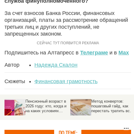
служба финуполномоченного?
За счет взносов Банка России, финансовых
организаций, платы за рассмотрение обращений
третьих лиц и других поступлений, не
запрещенных законом.
Подпишитесь на Алтапресс в
Телеграме
и в
Max
Автор
Надежда Скалон
Сюжеты
Финансовая грамотность
Пенсионный возраст в
Метод конвертов:
2026 году: кто, когда и
пошаговый гайд, как
на каких условиях
перестать тратить все
выходит на
до зарплаты
заслуженный отдых
ПО ТЕМЕ: