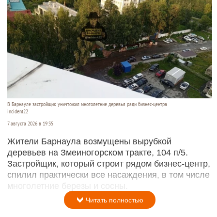
В Барнауле застройщик уничтожил многолетние деревья ради бизнес-центра
incident22
7 августа 2026 в 19:35
Жители Барнаула возмущены вырубкой
деревьев на Змеиногорском тракте, 104 п/5.
Застройщик, который строит рядом бизнес-центр,
спилил практически все насаждения, в том числе
многолетние березы и сосны.
Читать полностью