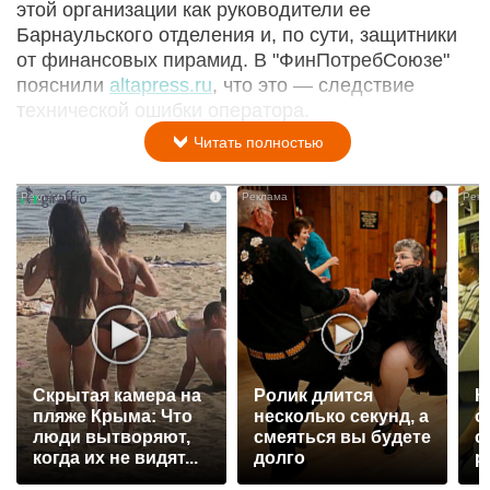
этой организации как руководители ее
Барнаульского отделения и, по сути, защитники
от финансовых пирамид. В "ФинПотребСоюзе"
пояснили
altapress.ru
, что это — следствие
технической ошибки оператора.
Читать полностью
i
i
Скрытая камера на
Ролик длится
К
пляже Крыма: Что
несколько секунд, а
о
люди вытворяют,
смеяться вы будете
о
когда их не видят...
долго
р