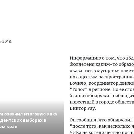
-2018.
а
Информацию о том, что 264
бюллетеня каким-то образ
оказались в мусорном пакет
по соцсетям распространил
Бочило, координатор движ
"Голос" в регионе. По ее сло
бланки обнаружил наблюдат
известный в городе общест
Виктор Рау.
м озвучил итоговую явку
идентских выборах в
Он сообщил, что обнаружил
ом крае
"после того, как несколько 
УИКа не хотели честно посч