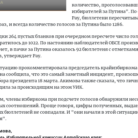
КА
количество, проголосовавш
избирателей за Путина". По
Рау, бюллетени пересчитыв
аз, и всегда количество голосов за Путина было 1286.
дки 264 пустых бланков при очередном пересчете число гол
ратилось до 1022. По настоянию наблюдателей ОБСЕ произ
чет, в пачке за Путина оказалось 92 бюллетеня с отметками
, утверждает Рау.
ситуацию прокомментировала председатель крайизбиркома
на сообщила, что это самый заметный инцидент, произо
бора президента 18 марта. Акимова также сказала, что лич
дила за происходящим на этом УИК.
ам, члены избиркома при подсчете голосов обнаружили не
ых соотношений. Проще говоря, цифры полученных, выда
 бюллетеней не совпадали. И "они начали в этой ситуаци
я".
мова,
ль Избирательной комиссии Алтайского края: