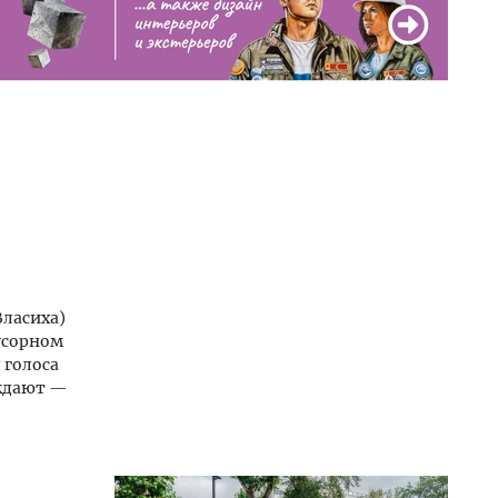
Власиха)
усорном
 голоса
рждают —