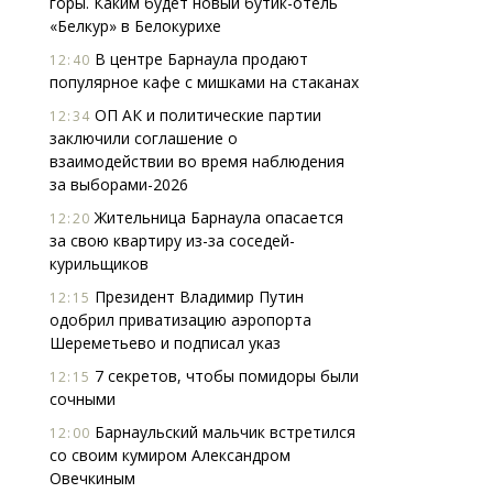
горы. Каким будет новый бутик-отель
«Белкур» в Белокурихе
В центре Барнаула продают
12:40
популярное кафе с мишками на стаканах
ОП АК и политические партии
12:34
заключили соглашение о
взаимодействии во время наблюдения
за выборами-2026
Ище
«Жи
Жительница Барнаула опасается
12:20
Гати
за свою квартиру из-за соседей-
оста
курильщиков
што
Президент Владимир Путин
12:15
СТР
одобрил приватизацию аэропорта
Шереметьево и подписал указ
7 секретов, чтобы помидоры были
12:15
сочными
Барнаульский мальчик встретился
12:00
со своим кумиром Александром
Овечкиным