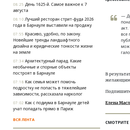
День 1625-й. Самое важное к 7
08:25
августа
— До
Лучший ресторан стрит-фуда 2026
08:10
пон
года в Барнауле выставили на продажу
акт.
Красиво, удобно, по закону.
все 
07:55
Новейшие тренды ландшафтного
публ
дизайна и юридические тонкости жизни
може
на земле
гало
Архитектурный парад. Какие
07:34
необычные и спорные объекты
построят в Барнауле
В результа
желающим 
Как семья может помочь
07:18
подростку не попасть в тяжелейшие
Подпишитес
зависимости, рассказала нарколог
Как с подиума в Барнауле детей
Елена Мас
07:02
учат попадать прямо в Париж
ВСЯ ЛЕНТА
СМОТРИТЕ