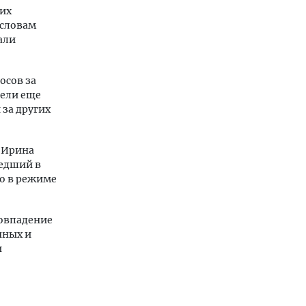
их
 словам
али
осов за
вели еще
 за других
 Ирина
шедший в
но в режиме
совпадение
нных и
и