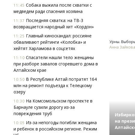
Собака выжила после схватки с
11:45
медведем ради спасения хозяина
Последняя схватка: на ТВ-3
11:37
возвращается народный хит «Кордон»
Главный киноскандал: россияне
11:25
обваливают рейтинги «Колобка» и
Урны. Выборы
Анна Зайков
хейтят Харламова в соцсетях
Спасатели нашли тело женщины
11:10
при разборе завалов сгоревшего дома в
Алтайском крае
В Республике Алтай потратят 164
10:50
млн на ремонт подъезда к Телецкому
озеру
На Комсомольском проспекте в
10:30
Барнауле сузили дорогу из-за
повреждения труб
Избирко
на през
Из-за непогоды погибли женщина
10:05
Алтайск
и ребенок в российском регионе. Режим