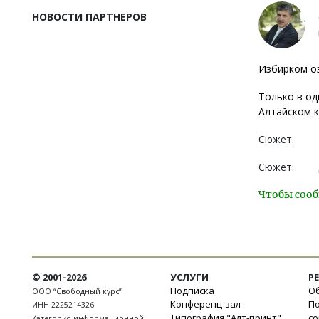
НОВОСТИ ПАРТНЕРОВ
Избирком оз
Только в од
Алтайском 
Сюжет:
Сюжет:
Чтобы сооб
© 2001-2026
УСЛУГИ
Р
Подписка
Об
ООО “Свободный курс”
Конференц-зал
П
ИНН 2225214326
Типография "Алт-принт"
с
Категория информационной