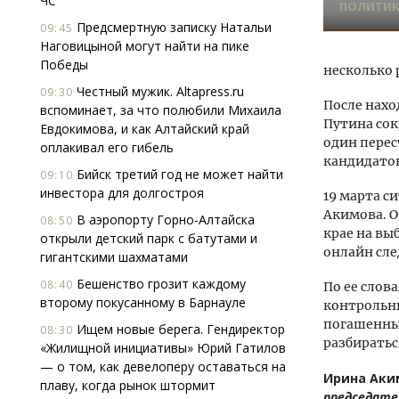
ЧС
ПОЛИТИ
Предсмертную записку Натальи
09:45
Наговицыной могут найти на пике
Победы
несколько р
Честный мужик. Altapress.ru
09:30
После нахо
вспоминает, за что полюбили Михаила
Путина сок
Евдокимова, и как Алтайский край
один перес
оплакивал его гибель
кандидатов
Бийск третий год не может найти
09:10
инвестора для долгостроя
19 марта 
Акимова. О
В аэропорту Горно-Алтайска
08:50
крае на вы
открыли детский парк с батутами и
онлайн сле
гигантскими шахматами
Бешенство грозит каждому
08:40
По ее слов
второму покусанному в Барнауле
контрольн
погашенных
Ищем новые берега. Гендиректор
08:30
разбиратьс
«Жилищной инициативы» Юрий Гатилов
— о том, как девелоперу оставаться на
Ирина Аки
плаву, когда рынок штормит
председате