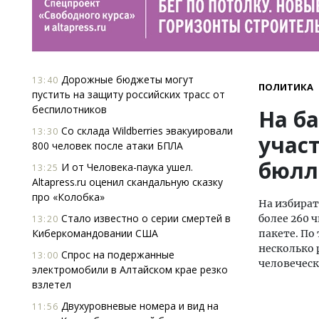
Дорожные бюджеты могут
13:40
ПОЛИТИКА
пустить на защиту российских трасс от
беспилотников
На б
Со склада Wildberries эвакуировали
13:30
учас
800 человек после атаки БПЛА
бюлл
И от Человека-паука ушел.
13:25
Altapress.ru оценил скандальную сказку
про «Колобка»
На избират
Стало известно о серии смертей в
более 260 
13:20
Киберкомандовании США
пакете. По
несколько 
Спрос на подержанные
13:00
человеческ
электромобили в Алтайском крае резко
взлетел
Двухуровневые номера и вид на
11:56