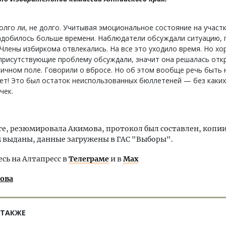
лго ли, не долго. Учитывая эмоциональное состояние на участк
адобилось больше времени. Наблюдатели обсуждали ситуацию, 
 Члены избиркома отвлекались. На все это уходило время. Но хо
присутствующие проблему обсуждали, значит она решалась отк
ичном поле. Говорили о вбросе. Но об этом вообще речь быть 
т! Это был остаток неиспользованных бюллетеней — без каких
чек.
те, резюмировала Акимова, протокол был составлен, копии
выданы, данные загружены в ГАС "Выборы".
ь на Алтапресс в
Телеграме
и в
Max
лова
 ТАКЖЕ