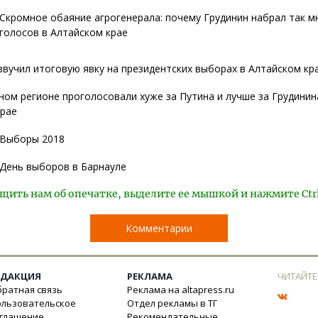
Скромное обаяние агрогенерала: почему Грудинин набрал так м
голосов в Алтайском крае
вучил итоговую явку на президентских выборах в Алтайском кр
ном регионе проголосовали хуже за Путина и лучше за Грудинин
крае
Выборы 2018
День выборов в Барнауле
щить нам об опечатке, выделите ее мышкой и нажмите Ctr
Комментарии
ЕДАКЦИЯ
РЕКЛАМА
ЧИТАЙТЕ
ратная связь
Реклама на altapress.ru
ользовательское
Отдел рекламы в ТГ
оглашение
Рекомендательные