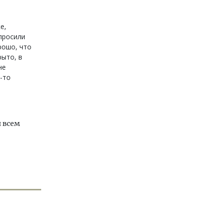
е,
просили
рошо, что
рыто, в
не
-то
 всем