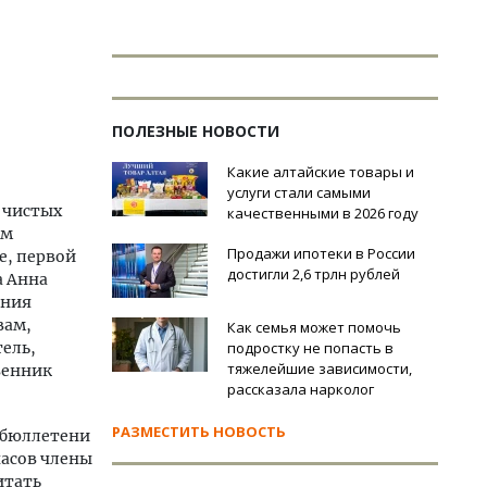
ПОЛЕЗНЫЕ НОВОСТИ
Какие алтайские товары и
услуги стали самыми
 чистых
качественными в 2026 году
ом
Продажи ипотеки в России
е, первой
достигли 2,6 трлн рублей
а Анна
ения
вам,
Как семья может помочь
ель,
подростку не попасть в
тяжелейшие зависимости,
венник
рассказала нарколог
РАЗМЕСТИТЬ НОВОСТЬ
 бюллетени
часов члены
итать