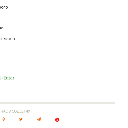
ного
ае
а, чем в
l+Enter
 НАС В СОЦСЕТЯХ