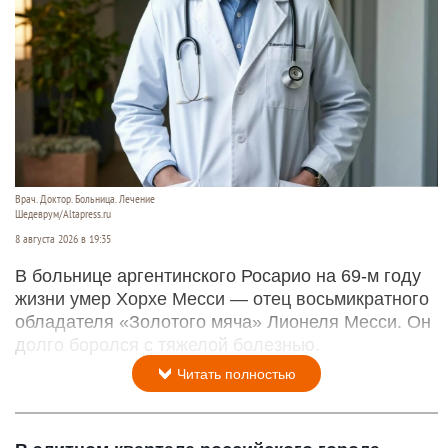
Врач. Доктор. Больница. Лечение
Шедеврум/Altapress.ru
8 августа 2026 в 19:35
В больнице аргентинского Росарио на 69-м году
жизни умер Хорхе Месси — отец восьмикратного
обладателя «Золотого мяча» Лионеля Месси. Он
долго боролся с тяжелой болезнью.
Читать полностью