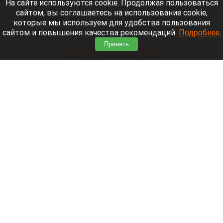
На сайте используются cookie. Продолжая пользоваться
сайтом, вы соглашаетесь на использование cookie,
Житель станицы Каневской на Кубани приставал
которые мы используем для удобства пользования
к детям на улице — за это суд отправил его в
сайтом и повышения качества рекомендаций.
Подробнее
.
колонию строгого режима на 15 лет.
Принять
Читать полностью
Директор автошколы на Алтае фиктивно
обучал водителей