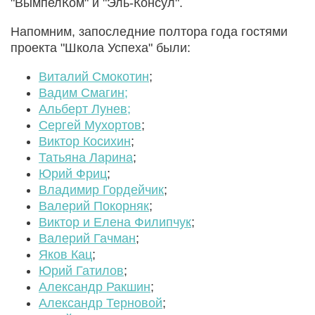
"ВымпелКом" и "Эль-Консул".
Напомним, запоследние полтора года гостями
проекта "Школа Успеха" были:
Виталий Смокотин
;
Вадим Смагин;
Альберт Лунев;
Сергей Мухортов
;
Виктор Косихин
;
Татьяна Ларина
;
Юрий Фриц
;
Владимир Гордейчик
;
Валерий Покорняк
;
Виктор и Елена Филипчук
;
Валерий Гачман
;
Яков Кац
;
Юрий Гатилов
;
Александр Ракшин
;
Александр Терновой
;