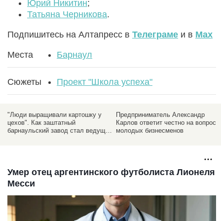
Юрий Никитин
;
Татьяна Черникова
.
Подпишитесь на Алтапресс в
Телеграме
и в
Max
Места
Барнаул
Сюжеты
Проект "Школа успеха"
"Люди выращивали картошку у
Предприниматель Александр
цехов". Как заштатный
Карлов ответит честно на вопросы
барнаульский завод стал ведущим
молодых бизнесменов
в России
Умер отец аргентинского футболиста Лионеля
Месси