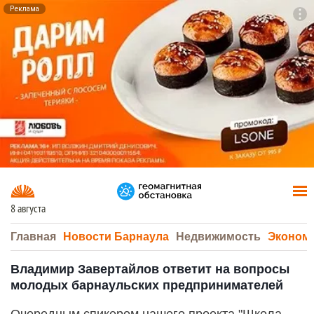
Реклама
To
F7
8 августа
Главная
Новости Барнаула
Недвижимость
Эконом
Владимир Завертайлов ответит на вопросы
молодых барнаульских предпринимателей
Очередным спикером нашего проекта "Школа