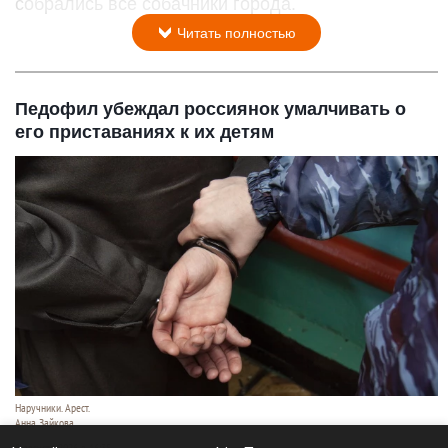
собрались все собачники города.
Читать полностью
Педофил убеждал россиянок умалчивать о
его приставаниях к их детям
Наручники. Арест.
Анна Зайкова
8 августа 2026 в 16:35