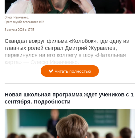
Олеся Иванченко.
Пресс-служба телеканала НТВ.
8 августа 2026 в 17:35
Скандал вокруг фильма «Колобок», где одну из
главных ролей сыграл Дмитрий Журавлев,
перекинулся на его коллегу в шоу «Натальная
карта» — Олесю Иванченко.
Читать полностью
Новая школьная программа ждет учеников с 1
сентября. Подробности