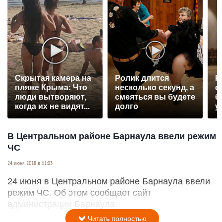
Скрытая камера на
Ролик длится
Р
пляже Крыма: Что
несколько секунд, а
с
люди вытворяют,
смеяться вы будете
б
когда их не видят...
долго
у
В Центральном районе Барнаула ввели режим
ЧС
24 июня 2018 в 11:03
24 июня в Центральном районе Барнаула ввели
режим ЧС. Об этом сообщает сайт
администрации Барнаула.
Читать полностью