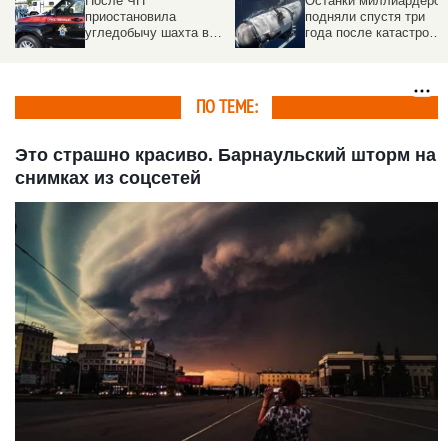
После ЧП
Останки миллиардеров
приостановила
подняли спустя три
угледобычу шахта в
года после катастроф
Кузбассе. Под землей
батискафа «Титан»
16 человек
ПО ТЕМЕ:
Это страшно красиво. Барнаульский шторм на
снимках из соцсетей