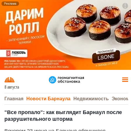
Реклама
To
F7
8 августа
Главная
Новости Барнаула
Недвижимость
Эконом
"Все пропало": как выглядит Барнаул после
разрушительного шторма
Вечером 23 июня на Барнаул обрушился