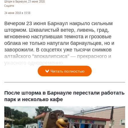
Шторм в Барнауле, 23 июня 2018.
Соцсети
24 июня 2018 в 15:58
Вечером 23 июня Барнаул накрыло сильным
штормом. Шквалистый ветер, ливень, град,
мгновенно наступившая темнота и грозовые
облака не только напугали барнаульцев, но и
заворожили. В соцсетях уже тысячи снимков
алтайского "апокалипсиса" — прекрасного и
ужасного одновременно.
Читать полностью
После шторма в Барнауле перестали работать
парк и несколько кафе