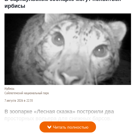
ирбисы
Ирбисы.
Сайлюгемский национальный парк
7 августа 2026 в 22:35
В зоопарке «Лесная сказка» построили два
просторных вольера для снежных барсов.
Читать полностью