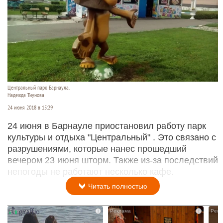
Центральный парк Барнаула.
Надежда Тиунова
24 июня 2018 в 15:29
24 июня в Барнауле приостановил работу парк
культуры и отдыха "Центральный" . Это связано с
разрушениями, которые нанес прошедший
вечером 23 июня шторм. Также из-за последствий
непогоды не работают несколько кафе.
Читать полностью
i
i