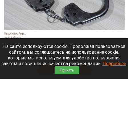
Наручники. Арест.
Анна Зайкова
7 августа 2026 в 21:12
На сайте используются cookie. Продолжая пользоваться
сайтом, вы соглашаетесь на использование cookie,
Приморский районный суд Санкт-Петербурга
которые мы используем для удобства пользования
заочно заключил Лидию Невзорову* под стражу.
сайтом и повышения качества рекомендаций.
Подробнее
.
Читать полностью
Принять
Программу партнерских хабов для хранения
товаров запускает Wildberries