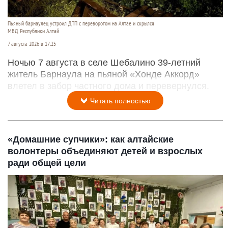
Пьяный барнаулец устроил ДТП с переворотом на Алтае и скрылся
МВД Республики Алтай
7 августа 2026 в 17:25
Ночью 7 августа в селе Шебалино 39-летний
житель Барнаула на пьяной «Хонде Аккорд»
влетел в забор частного дома и перевернулся.
Читать полностью
«Домашние супчики»: как алтайские
волонтеры объединяют детей и взрослых
ради общей цели