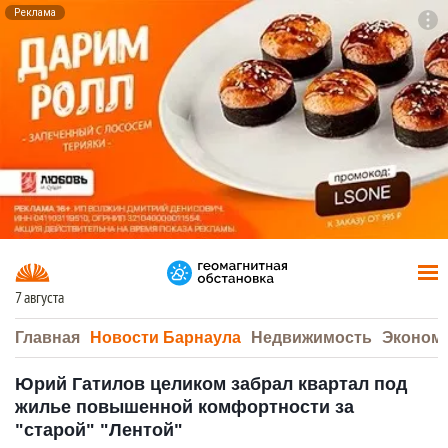
Реклама
To
F7
7 августа
Главная
Новости Барнаула
Недвижимость
Эконом
Юрий Гатилов целиком забрал квартал под
жилье повышенной комфортности за
"старой" "Лентой"