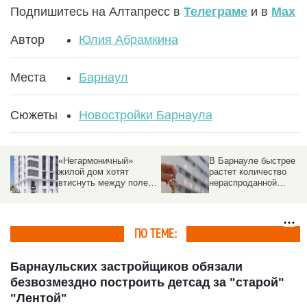
Подпишитесь на Алтапресс в
Телеграме
и в
Max
Автор
Юлия Абрамкина
Места
Барнаул
Сюжеты
Новостройки Барнаула
«Негармоничный»
В Барнауле быстрее
жилой дом хотят
растет количество
втиснуть между полем
нераспроданной
и другими постройками
«вторички», чем в
других крупных
городах России
ПО ТЕМЕ:
Барнаульских застройщиков обязали
безвозмездно построить детсад за "старой"
"Лентой"