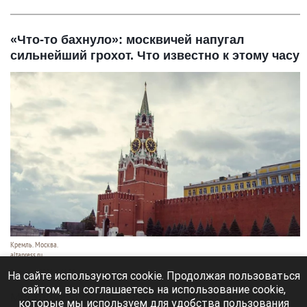
«Что-то бахнуло»: москвичей напугал
сильнейший грохот. Что известно к этому часу
Кремль. Москва.
altapress.ru
7 августа 2026 в 16:30
На сайте используются cookie. Продолжая пользоваться
сайтом, вы соглашаетесь на использование cookie,
Москвичи услышали страшный хлопок, который
которые мы используем для удобства пользования