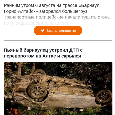
Ранним утром 6 августа на трассе «Барнаул —
Горно-Алтайск» загорелся большегруз.
Транспортные полицейские начали тушить огонь,
но от жара взорвалось колесо.
Читать полностью
Пьяный барнаулец устроил ДТП с
переворотом на Алтае и скрылся