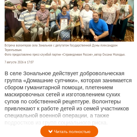
Встреча волонтеров села Зональное с депутатом Государственной Думы Александром
Терентьевым.
Фото предоставлено пресс-службой партии «Справедливая Россия», автор Оксана Молодых.
7 августа 2026 в 17:07
В селе Зональное действует добровольческая
группа «Домашние супчики», которая занимается
сбором гуманитарной помощи, плетением
маскировочных сетей и изготовлением сухих
супов по собственной рецептуре. Волонтеры
привлекают к работе детей из семей участников
специальной военной операции, а также
подростков из групп социального риска.
Читать полностью