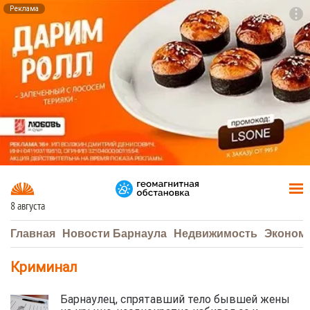
Реклама
To
F7
8 августа
Главная
Новости Барнаула
Недвижимость
Эконом
Криминал
Барнаулец, спрятавший тело бывшей жены