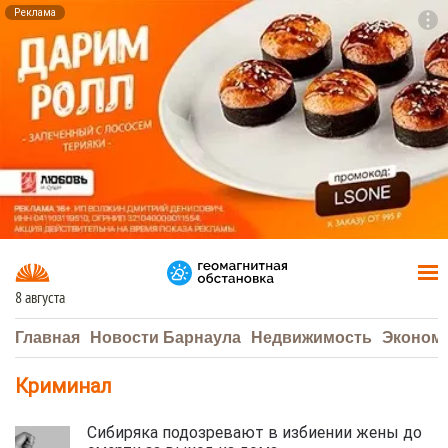
Реклама
To
F7
8 августа
Главная
Новости Барнаула
Недвижимость
Эконом
Криминал
Сибиряка подозревают в избиении жены до