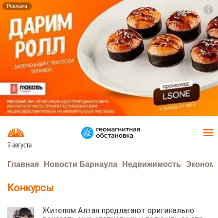
Реклама
To
F7
9 августа
Главная
Новости Барнаула
Недвижимость
Эконом
Конкурсы
Жителям Алтая предлагают оригинально