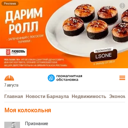
Реклама
To
F7
7 августа
Главная
Новости Барнаула
Недвижимость
Эконом
Моя колокольня
Признание