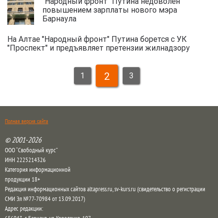
"Народный фронт" Путина недоволен
повышением зарплаты нового мэра
Барнаула
На Алтае "Народный фронт" Путина борется с УК
"Проспект" и предъявляет претензии жилнадзору
2
1
3
Полная версия сайта
© 2001-2026
ООО “Свободный курс”
ИНН 2225214326
Категория информационной
продукции 18+
Редакция информационных сайтов altapress.ru, sv-kurs.ru (свидетельство о регистрации
СМИ Эл №77-70984 от 13.09.2017)
Адрес редакции: