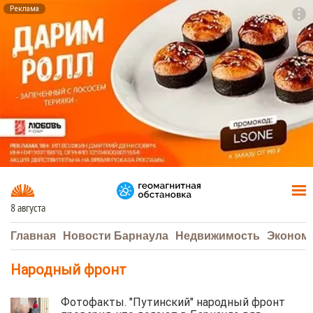
Реклама
To
F7
8 августа
Главная
Новости Барнаула
Недвижимость
Эконом
Народный фронт
Фотофакты. "Путинский" народный фронт