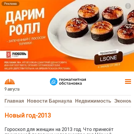
Реклама
To
F7
9 августа
Главная
Новости Барнаула
Недвижимость
Эконом
Новый год-2013
Гороскоп для женщин на 2013 год. Что принесёт