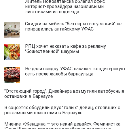
Житель Новоалтайска облепил офис
интернет-провайдера назойливыми
листовками из подъезда
Скидки на мебель "без скрытых условий" не
понравились алтайскому УФАС
РПЦ хочет наказать кафе за рекламу
"божественной" шаурмы
Не дали скидку. УФАС накажет кондитерскую
сеть после жалобы барнаульца
"Отстающий город". Дизайнера возмутили автобусные
остановки в Барнауле
В соцсетях обсудили двух "голых" девиц, стоявших с
рекламными плакатами в Барнауле
Мнение: «Женщина — это некий девайс». Феминистка
Юлия Шляхова проверила алтайскую рекламу на