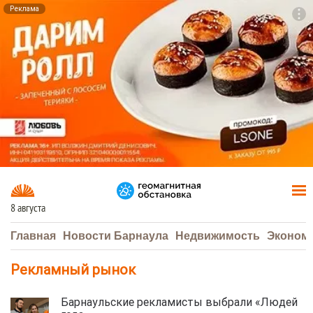
Реклама
To
F7
8 августа
Главная
Новости Барнаула
Недвижимость
Эконом
Рекламный рынок
Барнаульские рекламисты выбрали «Людей