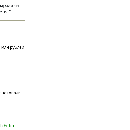
выразили
ечка"
5 млн рублей
советовали
l+Enter