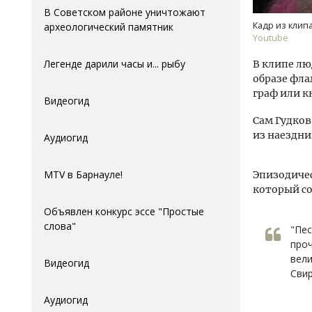
В Советском районе уничтожают
Кадр из клип
археологический памятник
Youtube
Легенде дарили часы и... рыбу
В клипе лю
образе фла
граф или к
Видеогид
Сам Гудков
из наездни
Аудиогид
MTV в Барнауле!
Эпизодичес
который со
Объявлен конкурс эссе "Простые
слова"
"Пес
проч
вели
Видеогид
Свир
Аудиогид