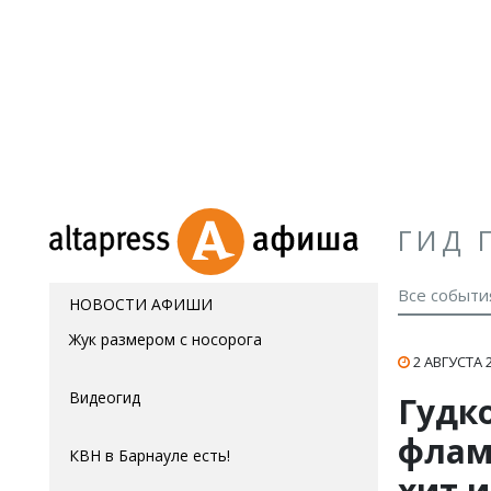
ГИД 
Все событи
НОВОСТИ АФИШИ
Жук размером с носорога
2 АВГУСТА 2
Видеогид
Гудко
флам
КВН в Барнауле есть!
хит и