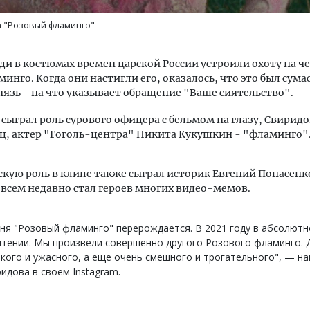
а "Розовый фламинго"
ди в костюмах времен царской России устроили охоту на че
минго. Когда они настигли его, оказалось, что это был сум
нязь - на что указывает обращение "Ваше сиятельство".
 сыграл роль сурового офицера с бельмом на глазу, Свиридо
ц, актер "Гоголь-центра" Никита Кукушкин - "фламинго"
кую роль в клипе также сыграл историк Евгений Понасенк
всем недавно стал героев многих видео-мемов.
ня "Розовый фламинго" перерождается. В 2021 году в абсолют
тении. Мы произвели совершенно другого Розового фламинго. 
кого и ужасного, а еще очень смешного и трогательного", — н
идова в своем Instagram.