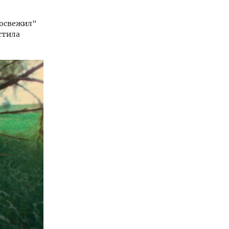
"освежил"
стила