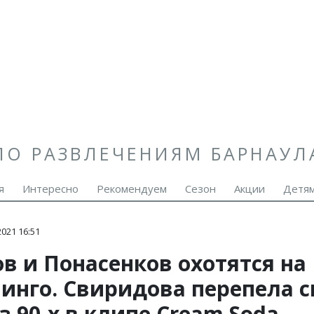
ПО РАЗВЛЕЧЕНИЯМ БАРНАУЛ
я
Интересно
Рекомендуем
Сезон
Акции
Детя
021 16:51
в и Понасенков охотятся на
инго. Свиридова перепела с
з 90-х в клипе Cream Soda