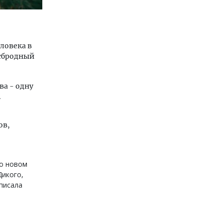
ловека в
асбродный
ва - одну
.
ов,
но новом
Дикого,
аписала