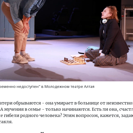
ременно недоступен" в Молодежном театре Алтая
тери обрываются - она умирает в больнице от неизвестно
А мучения в семье - только начинаются. Есть ли она, счаст
е гибели родного человека? Этим вопросом, кажется, зада
такля.