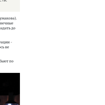
Стас
умакова).
конечные
падать до
уации -
сь не
 бьют по