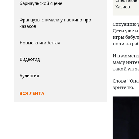
Спектакль
барнаульской сцене
Хазиев
Французы снимали у нас кино про
Ситуацию у
казаков
Дети уже и
игры бабул
Новые книги Алтая
ночи на ра
И в момент
Видеогид
маму интен
такой уж з
Аудиогид
Слова "Она
зрителю.
ВСЯ ЛЕНТА