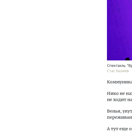
Спектакль "В
Стас Хазиев
Коммуника
Нико не на
не ходит на
Венья, уку
переживан
А тут еще 