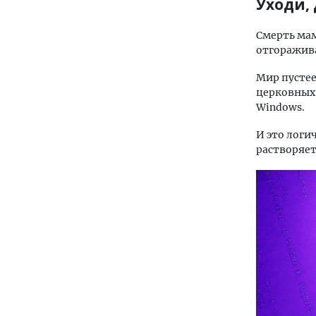
Уходи,
Смерть мам
отгоражива
Мир пустее
церковных 
Windows.
И это логи
растворяет