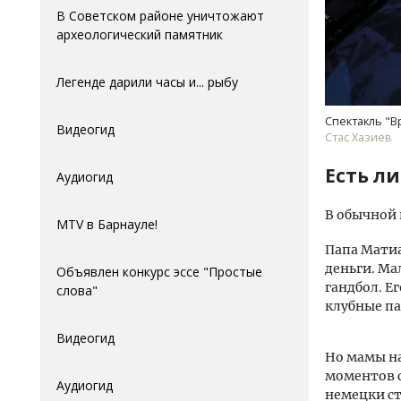
В Советском районе уничтожают
археологический памятник
Легенде дарили часы и... рыбу
Спектакль "В
Видеогид
Стас Хазиев
Есть л
Аудиогид
В обычной 
MTV в Барнауле!
Папа Матиа
деньги. Ма
Объявлен конкурс эссе "Простые
гандбол. Е
слова"
клубные па
Видеогид
Но мамы на 
моментов с
Аудиогид
немецки ст