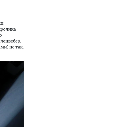
и.
кролика
о
лленвебер.
ми) не так.