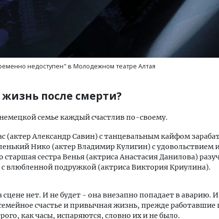
ременно недоступен" в Молодежном театре Алтая
и жизнь после смерти?
немецкой семье каждый счастлив по-своему.
с (актер Александр Савин) с танцевальным кайфом зараба
ленький Нико (актер Владимир Кулигин) с удовольствием и
го старшая сестра Венья (актриса Анастасия Данилова) разу
 с влюбленной подружкой (актриса Виктория Криулина).
сцене нет. И не будет - она внезапно попадает в аварию. И 
емейное счастье и привычная жизнь, прежде работавшие 
рого, как часы, испаряются, словно их и не было.