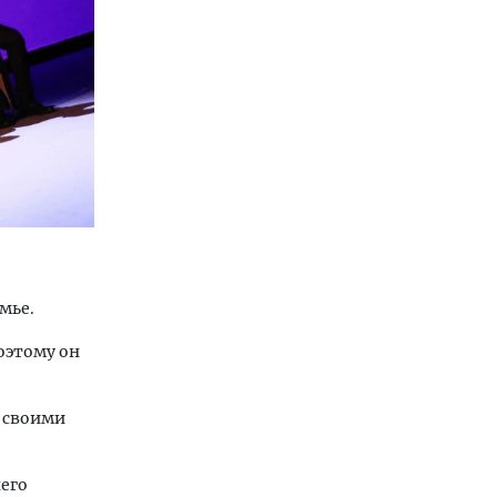
мье.
оэтому он
я своими
него