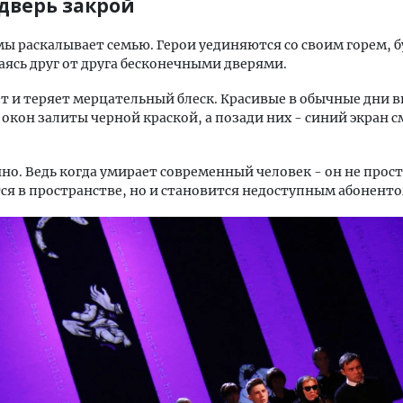
 дверь закрой
ы раскалывает семью. Герои уединяются со своим горем, 
ясь друг от друга бесконечными дверями.
т и теряет мерцательный блеск. Красивые в обычные дни 
окон залиты черной краской, а позади них - синий экран 
чно. Ведь когда умирает современный человек - он не прос
ся в пространстве, но и становится недоступным абоненто