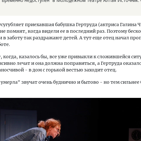
 "Временно недоступен" в Молодежном театре Алтая Источник: 
сугубляет приехавшая бабушка Гертруда (актриса Галина Ч
 не помнят, когда видели ее в последний раз. Поэтому бес
и в заботу так раздражают детей. А тут еще отец начал про
боте.
, когда, казалось бы, все уже привыкли к сложившейся сит
сивно лечат и она должна поправиться, а Гертруда оказало
аносчивой - в дом с горькой вестью заходит отец.
 умерла" звучат очень буднично и бытово - но тем сильнее