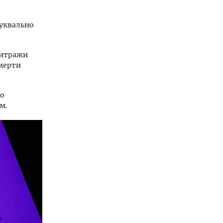
буквально
витражи
смерти
то
м.