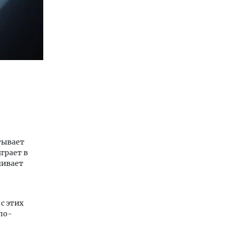
тывает
грает в
чивает
с этих
по-