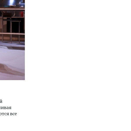
й
ливая
ются все