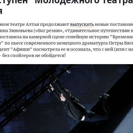
я
ном театре Алтая продолжают
выпускать
новые постановк
нна Зиновьева («Бог резни», «Удивительное путешествие 
поставила на камерной сцене семейную историю "Временн
" по пьесе современного немецкого драматурга Петры Вю
ент "Афиши" посмотрела ее и осознала, что с ней (или с на
 без спойлеров не обойдется!