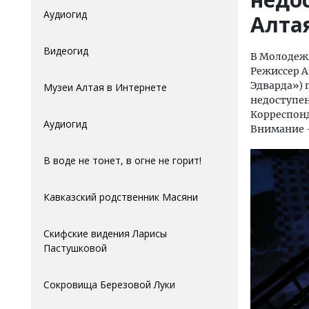
Аудиогид
Алта
Видеогид
В Молодеж
Режиссер А
Эдварда») 
Музеи Алтая в Интернете
недоступен
Корреспонд
Аудиогид
Внимание -
В воде не тонет, в огне не горит!
Кавказский родственник Масяни
Скифские видения Ларисы
Пастушковой
Сокровища Березовой Луки