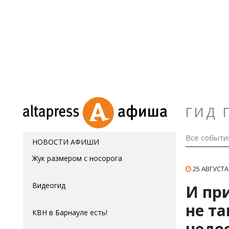
ГИД 
Все событи
НОВОСТИ АФИШИ
Жук размером с носорога
25 АВГУСТА 
Видеогид
И при
не т
КВН в Барнауле есть!
недо