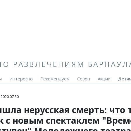
ПО РАЗВЛЕЧЕНИЯМ БАРНАУЛ
я
Интересно
Рекомендуем
Сезон
Акции
Детя
2020 07:50
шла нерусская смерть: что 
ак с новым спектаклем "Вре
ступен" Молодежного театр