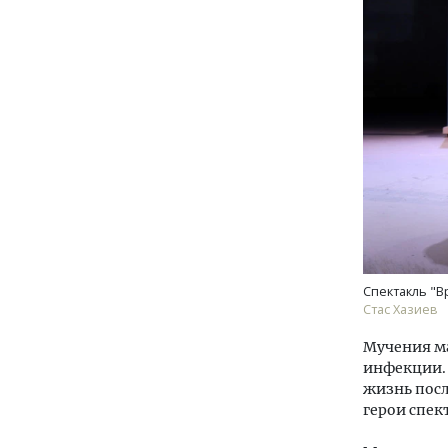
Спектакль "В
Стас Хазиев
Мучения ма
инфекции. 
жизнь посл
герои спек