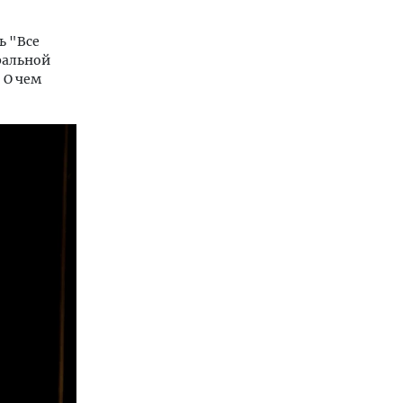
ь "Все
ральной
 О чем