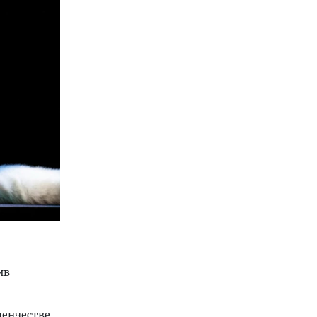
ив
денчестве