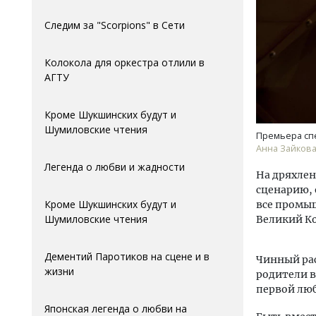
Следим за "Scorpions" в Сети
Колокола для оркестра отлили в
АГTУ
Кроме Шукшинских будут и
Шумиловские чтения
Премьера спе
Анна Зайкова
Легенда о любви и жадности
На дряхлен
сценарию, 
Кроме Шукшинских будут и
все промыш
Шумиловские чтения
Великий К
Дементий Паротиков на сцене и в
Чинный ра
жизни
родители в
первой лю
Японская легенда о любви на