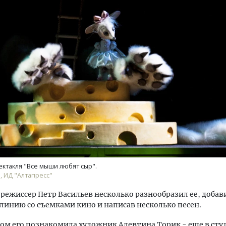
ктакля "Все мыши любят сыр".
, ИД "Алтапресс"
режиссер Петр Васильев несколько разнообразил ее, добав
инию со съемками кино и написав несколько песен.
ом его познакомила художник Алевтина Торик - еще в сту