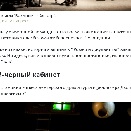
ктакля "Все мыши любят сыр".
, ИД "Алтапресс"
не у съемочной команды в это время тоже кипят нешуточн
световик тоже без ума от белоснежки-"хлопушки".
жено сказке, история мышиных "Ромео и Джульетты" зака
м. Но здесь, как и в любой кукольной постановке, главное 
 "как".
-черный кабинет
остановки - пьеса венгерского драматурга и режиссера Дюл
 любят сыр".