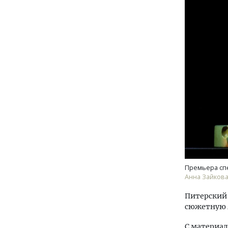
Премьера спе
Анна Зайкова
Питерский 
сюжетную л
С материал