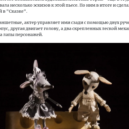
вала несколько эскизов к этой пьесе. По ним в итоге и сдел
 в "Сказке".
аншетные, актер управляет ими сзади с помощью двух руче
пус, другая двигает голову, а два скрепленных леской мех
а лапы персонажей.