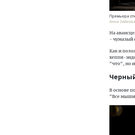
Премьера спе
Анна Зайкова
На авансце
- чумазый 
Как и поло
хеппи-эндо
"что", но и
Черный
В основе п
"Все мыши