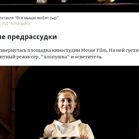
ктакля "Все мыши любят сыр".
, ИД "Алтапресс"
е предрассудки
азвернулась площадка киностудии Mouse Film. На ней суетя
тный режиссер, "хлопушка" и осветитель.