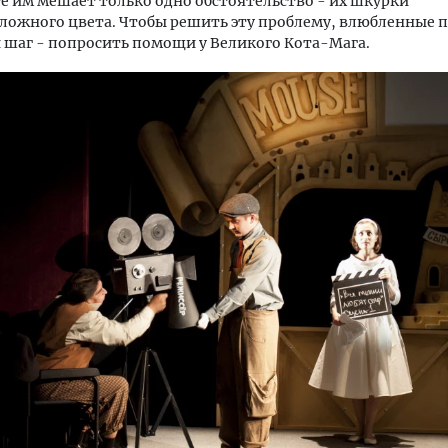
е им мешает только одно обстоятельство - их шкурки
ложного цвета. Чтобы решить эту проблему, влюбленные 
шаг - попросить помощи у Великого Кота-Мага.