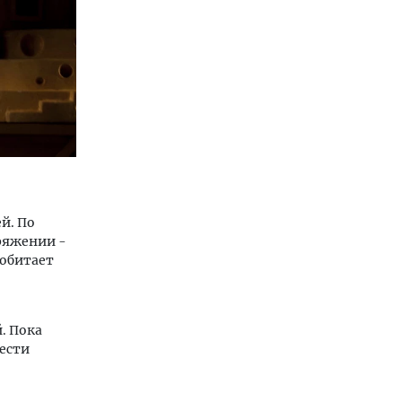
й. По
оряжении -
 обитает
. Пока
ести