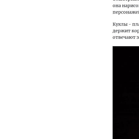
она нарисо
персонажей
Куклы - пл
держит кор
отвечают з