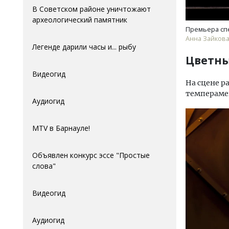
В Советском районе уничтожают
археологический памятник
Премьера спе
Анна Зайкова
Легенде дарили часы и... рыбу
Цветны
Видеогид
На сцене р
темперамен
Аудиогид
MTV в Барнауле!
Объявлен конкурс эссе "Простые
слова"
Видеогид
Аудиогид