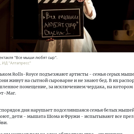
ктакля "Все мыши любят сыр".
, ИД "Алтапресс"
ьком Rolls-Royce подъезжают артисты - семья серых мыше
они живут на сытной сыроварне и не знают бед. В их расп
ленное помещение, за исключением чердака, на котором
от-Маг.
спорядок дня нарушает подселившаяся семья белых мышей
оют, дети - мышата Шома и Фружи - испытывают все прел
бви.