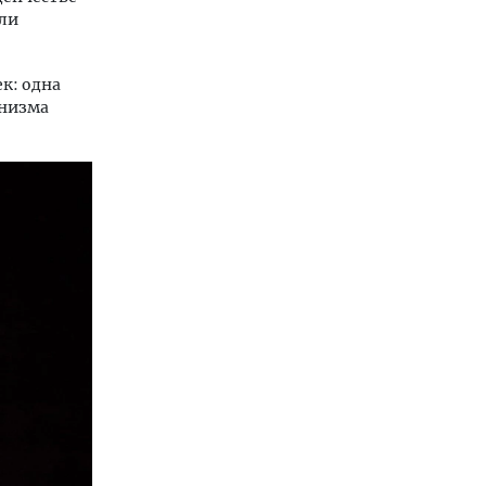
али
к: одна
анизма