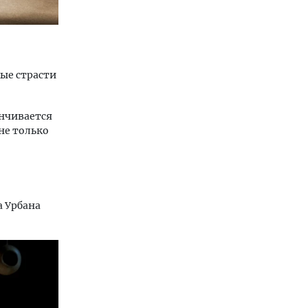
ые страсти
нчивается
не только
а Урбана