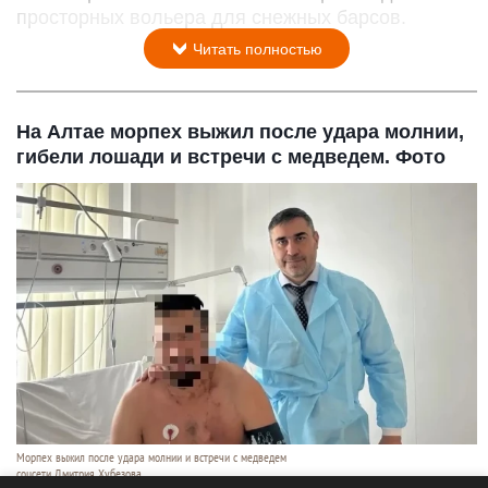
просторных вольера для снежных барсов.
Читать полностью
На Алтае морпех выжил после удара молнии,
гибели лошади и встречи с медведем. Фото
Морпех выжил после удара молнии и встречи с медведем
соцсети Дмитрия Хубезова