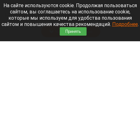
7 августа 2026 в 22:15
На сайте используются cookie. Продолжая пользоваться
сайтом, вы соглашаетесь на использование cookie,
Морской пехотинец, который приехал в отпуск на
которые мы используем для удобства пользования
Алтай, пережил чудовищную серию событий.
сайтом и повышения качества рекомендаций.
Подробнее
.
Читать полностью
Принять
В Барнауле водитель сбил женщину на зебре
и скрылся