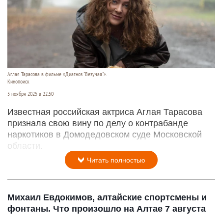
Аглая Тарасова в фильме «Диагноз "Везучая"».
Кинопоиск
5 ноября 2025 в 22:50
Известная российская актриса Аглая Тарасова
признала свою вину по делу о контрабанде
наркотиков в Домодедовском суде Московской
области.
Читать полностью
Михаил Евдокимов, алтайские спортсмены и
фонтаны. Что произошло на Алтае 7 августа