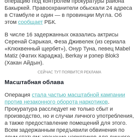
операцию под контролем прокуратуры района
Бакыркей. Правоохранители обыскали 24 адреса
в Стамбуле и один — в провинции Мугла. Об
этом
сообщает
РБК.
В числе 16 задержанных оказались актрисы
Серенай Сарыкая, Феза Дживелек (из сериала
«Клюквенный щербет»), Онур Туна, певец Mabel
Matiz (Фатих Караджа), Berkay и рэпер Blok3
(Хакан Айдын).
Масштабная облава
Операция
стала частью масштабной кампании
против незаконного оборота наркотиков
.
Прокуратура расследует не только сбыт и
производство, но и случаи личного употребления,
а также предоставление помещений для этого.
Всем задержанным предъявили обвинения по
двум статьям: хранение наркотиков для личного