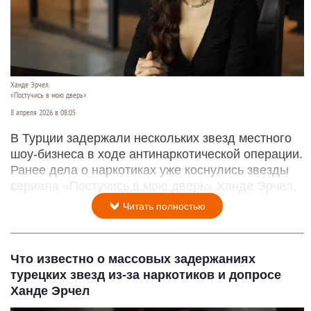
Ханде Эрчел.
«Постучись в мою дверь»
8 апреля 2026 в 08:05
В Турции задержали нескольких звезд местного
шоу‑бизнеса в ходе антинаркотической операции.
Ранее дела о наркотиках уже коснулись звезды
сериала «Постучись в мою дверь» Ханде Эрчел.
Читать полностью
Что известно о массовых задержаниях
турецких звезд из-за наркотиков и допросе
Ханде Эрчел