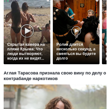
i
i
Скрытая камера на
Ролик длится
Р
пляже Крыма: Что
несколько секунд, а
э
люди вытворяют,
смеяться вы будете
п
когда их не видят...
долго
р
Аглая Тарасова признала свою вину по делу о
контрабанде наркотиков