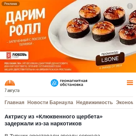
Реклама
To
F7
7 августа
Главная
Новости Барнаула
Недвижимость
Эконом
Актрису из «Клюквенного щербета»
задержали из-за наркотиков
В Турции арестовали звезду сериала