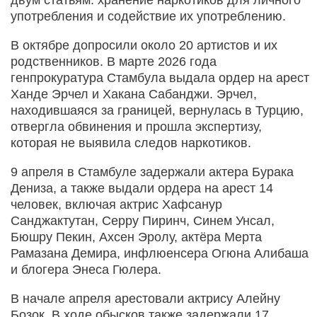
употребления и содействие их употреблению.
В октябре допросили около 20 артистов и их
родственников. В марте 2026 года
генпрокуратура Стамбула выдала ордер на арест
Ханде Эрчел и Хакана Сабанджи. Эрчел,
находившаяся за границей, вернулась в Турцию,
отвергла обвинения и прошла экспертизу,
которая не выявила следов наркотиков.
9 апреля в Стамбуле задержали актера Бурака
Дениза, а также выдали ордера на арест 14
человек, включая актрис Хафсанур
Санджактутан, Серру Пиринч, Синем Унсал,
Бюшру Пекин, Ахсен Эролу, актёра Мерта
Рамазана Демира, инфлюенсера Огюна Алибаша
и блогера Энеса Гюлера.
В начале апреля арестовали актрису Алейну
Бозок. В ходе обысков также задержали 17