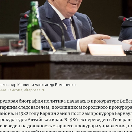
лександр Карлин и Александр Романенко.
нна Зайкова, altapress.ru
рудовая биография политика началась в прокуратуре Бийск
таршим следователем, помощником городского прокурора
айона. В 1982 году Карлин занял пост зампрокурора Барнау
рокуратуры Алтайская края. В 1986-м переведен в Генера
ереведен на должность старшего прокурора управления, 
рокурора по особым поручениям, заместителем начальник