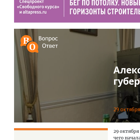
Алек
губе
29 октябр
29 октября
чего начал