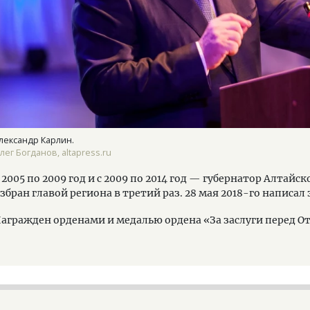
лександр Карлин.
лег Богданов, altapress.ru
 2005 по 2009 год и с 2009 по 2014 год — губернатор Алтайск
збран главой региона в третий раз. 28 мая 2018-го написал 
агражден орденами и медалью ордена «За заслуги перед О