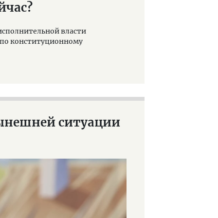
йчас?
т исполнительной власти
а по конституционному
нынешней ситуации