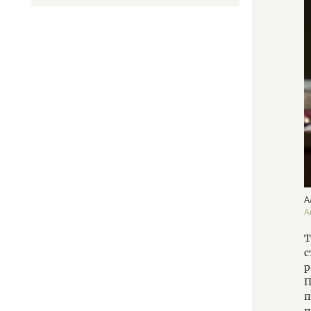
А
А
Т
с
р
П
п
п