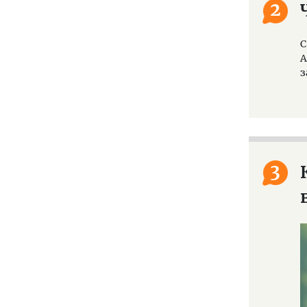
2
С
А
з
3