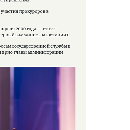
 участия прокуроров в
апреля 2000 года — статс-
 первый замминистра юстиции).
росам государственной службы в
ал врио главы администрации