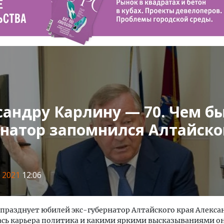
сандру Карлину — 70. Чем 
рнатор запомнился Алтайск
я 2021
12:06
 празднует юбилей экс-губернатор Алтайского края Алексан
ась карьера политика и какими яркими высказываниями о