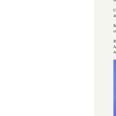
С
а
В
с
В
А
А