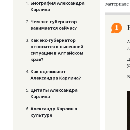
Биография Александра
материале a
Карлина
Чем экс-губернатор
1
занимается сейчас?
Как экс-губернатор
А
относится к нынешней
д
ситуации в Алтайском
крае?
Д
у
Как оценивают
В
Александра Карлина?
—
Цитаты Александра
Карлина
Александр Карлин в
культуре