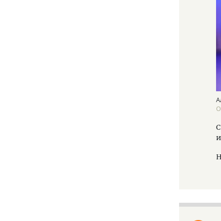
А
О
С
и
Н