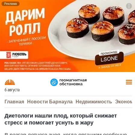
Реклама
To
F7
6 августа
Главная
Новости Барнаула
Недвижимость
Эконом
Диетологи нашли плод, который снижает
стресс и помогает уснуть в жару
В разгар летнего зноя, когда организм особенно