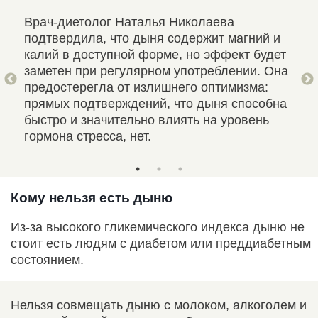
Врач-диетолог Наталья Николаева
Еле
90
подтвердила, что дыня содержит магний и
вит
калий в доступной форме, но эффект будет
и к
но
заметен при регулярном употреблении. Она
тка
яя
предостерегла от излишнего оптимизма:
сах
прямых подтверждений, что дыня способна
быстро и значительно влиять на уровень
гормона стресса, нет.
Кому нельзя есть дыню
Из-за высокого гликемического индекса дыню не
стоит есть людям с диабетом или преддиабетным
состоянием.
Нельзя совмещать дыню с молоком, алкоголем и