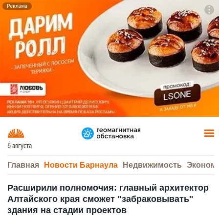
Реклама
To
F7
6 августа
Главная
Новости Барнаула
Недвижимость
Эконом
Расширили полномочия: главный архитектор
Алтайского края сможет "забраковывать"
здания на стадии проектов