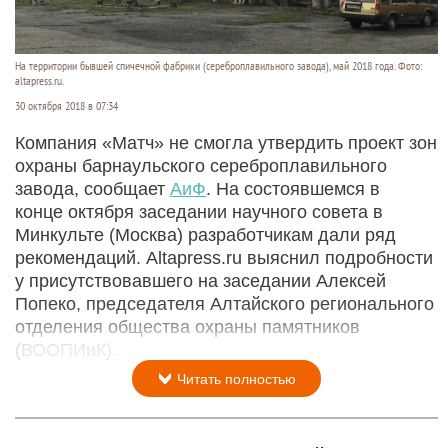
На территории бывшей спичечной фабрики (сереброплавильного завода), май 2018 года. Фото:
altapress.ru.
30 октября 2018 в 07:34
Компания «Матч» не смогла утвердить проект зон
охраны барнаульского сереброплавильного
завода, сообщает
АиФ
. На состоявшемся в
конце октября заседании научного совета в
Минкульте (Москва) разработчикам дали ряд
рекомендаций. Altapress.ru выяснил подробности
у присутствовавшего на заседании Алексей
Попеко, председателя Алтайского регионального
отделения общества охраны памятников
(ВООПИиК).
Читать полностью