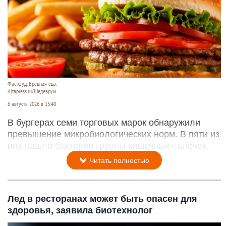
Фастфуд. Вредная еда.
Altapress.ru/Шедеврум.
6 августа 2026 в 15:40
В бургерах семи торговых марок обнаружили
превышение микробиологических норм. В пяти из
них нашли бактерии группы кишечных палочек.
Читать полностью
Лед в ресторанах может быть опасен для
здоровья, заявила биотехнолог