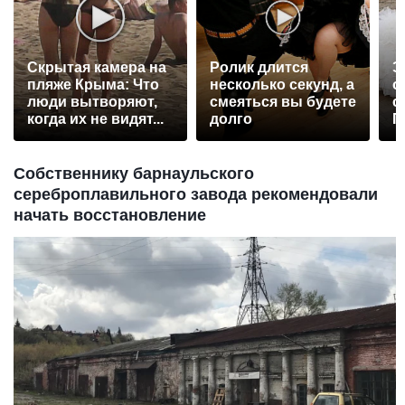
Скрытая камера на
Ролик длится
Э
пляже Крыма: Что
несколько секунд, а
о
люди вытворяют,
смеяться вы будете
с
когда их не видят...
долго
П
р
Собственнику барнаульского
сереброплавильного завода рекомендовали
начать восстановление