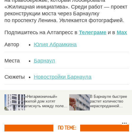
на правобережье, который лоббировала
«Жилищная инициатива». Среди работ — проект
реконструкции моста через Барнаулку
по проспекту Ленина. Увлекается фотографией.
Подпишитесь на Алтапресс в
Телеграме
и в
Max
Автор
Юлия Абрамкина
Места
Барнаул
Сюжеты
Новостройки Барнаула
«Негармоничный»
В Барнауле быстрее
жилой дом хотят
растет количество
втиснуть между полем
нераспроданной
и другими постройками
«вторички», чем в
других крупных
городах России
ПО ТЕМЕ: