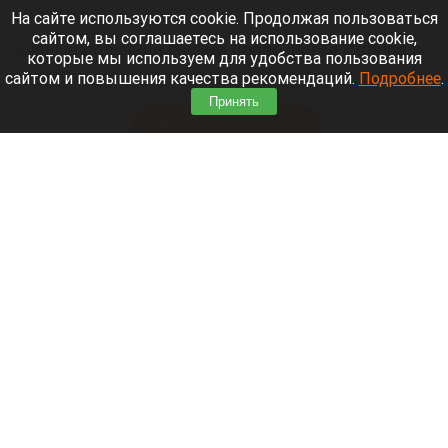
6 августа 2026 в 10:50
На сайте используются cookie. Продолжая пользоваться
сайтом, вы соглашаетесь на использование cookie,
Ученые получили снимки поверхности Солнца в
которые мы используем для удобства пользования
мельчайших деталях и на фото обнаружили
сайтом и повышения качества рекомендаций.
Подробнее
.
странный и динамичный «фасад».
Принять
Читать полностью
Впервые с мая зафиксировали массовое
снижение цен в России