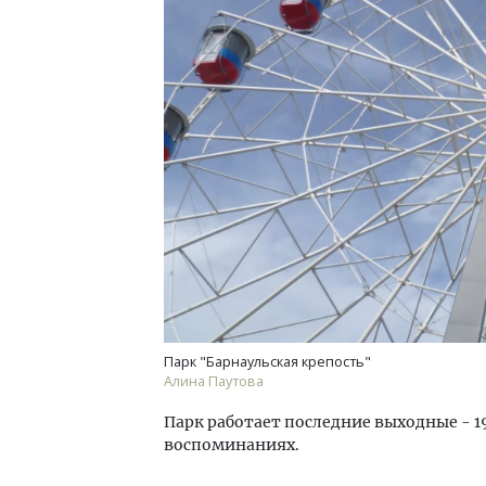
Архитектурный код начинается с
Смел
земли. Мощение крупноформатными
Ген
плитами становится новым
ЗИАС
стандартом благоустройства
трен
СТРОИТЕЛЬСТВО
СТР
Парк "Барнаульская крепость"
Алина Паутова
Парк работает последние выходные - 19 
воспоминаниях.