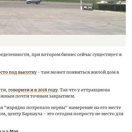
ределенности, при котором бизнес сейчас существует в
есто под высотку
- там может появиться жилой дом в
ати,
говорили и в 2018 году
. Так что у аттракциона
можным почти точным закрытием.
ия "изрядно потрепало нервы" намерение на его месте
ом, центр Барнаула - это сегодня попросту не место для
е
и в
Max