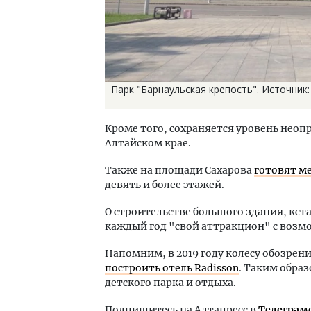
Парк "Барнаульская крепость". Источник:
Кроме того, сохраняется уровень неоп
Алтайском крае.
Также на площади Сахарова
готовят м
девять и более этажей.
О строительстве большого здания, кст
каждый год "свой аттракцион" с воз
Напомним, в 2019 году колесу обозрен
построить отель Radisson
. Таким образ
детского парка и отдыха.
Подпишитесь на Алтапресс в
Телеграм