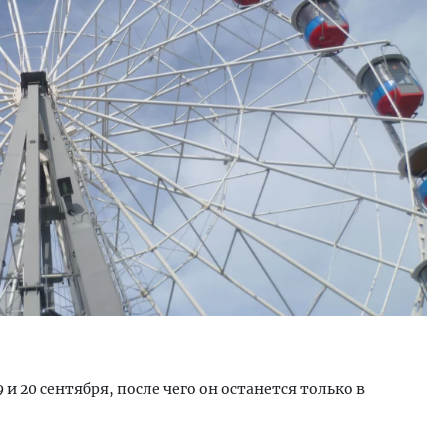
ость архитектурных идей.
Двухуровневые номера и в
еральный директор компании
Каким будет новый бутик
 — об эстетике городов,
«Белкур» в Белокурихе
дах в фасадах и развитии рынка
ОИТЕЛЬСТВО
ДОМА И КВАРТИРЫ
и 20 сентября, после чего он останется только в