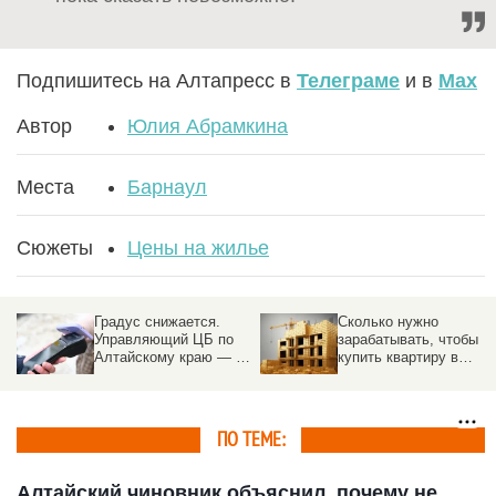
Подпишитесь на Алтапресс в
Телеграме
и в
Max
Автор
Юлия Абрамкина
Места
Барнаул
Сюжеты
Цены на жилье
Градус снижается.
Сколько нужно
Управляющий ЦБ по
зарабатывать, чтобы
Алтайскому краю — об
купить квартиру в
инфляции, кредитах и
Барнауле без льгот
доступных деньгах
ПО ТЕМЕ:
Алтайский чиновник объяснил, почему не