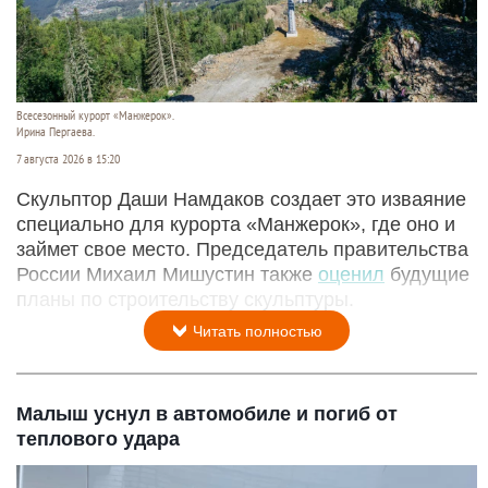
Всесезонный курорт «Манжерок».
Ирина Пергаева.
7 августа 2026 в 15:20
Скульптор Даши Намдаков создает это изваяние
специально для курорта «Манжерок», где оно и
займет свое место. Председатель правительства
России Михаил Мишустин также
оценил
будущие
планы по строительству скульптуры.
Читать полностью
Малыш уснул в автомобиле и погиб от
теплового удара