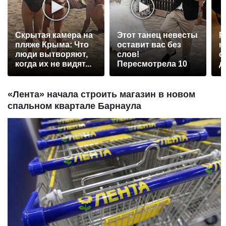
Скрытая камера на
Этот танец невесты
Р
пляже Крыма: Что
оставит вас без
н
люди вытворяют,
слов!
с
когда их не видят...
Пересмотрела 10
д
раз
«Лента» начала строить магазин в новом
спальном квартале Барнаула