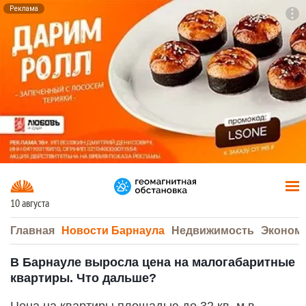
Реклама
To
F7
10 августа
Главная
Новости Барнаула
Недвижимость
Эконом
В Барнауле выросла цена на малогабаритные
квартиры. Что дальше?
Цена на квартиры площадью до 32 кв. м в