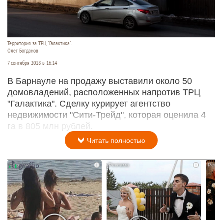
Территория за ТРЦ "Галактика".
Олег Богданов
7 сентября 2018 в 16:14
В Барнауле на продажу выставили около 50
домовладений, расположенных напротив ТРЦ
"Галактика". Сделку курирует агентство
недвижимости "Сити-Трейд", которая оценила 4
га в 805 млн рублей.
Читать полностью
i
i