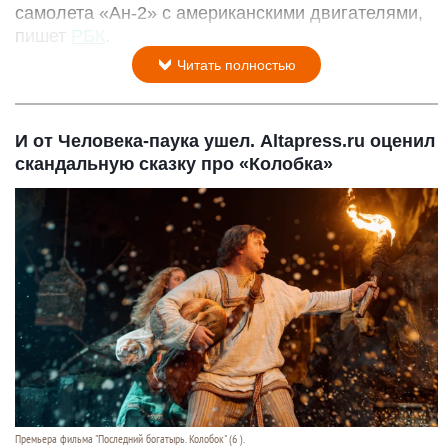
самолета «Ан-2» с американскими двигателями,
пишет
РБК
.
Читать полностью
И от Человека-паука ушел. Altapress.ru оценил
скандальную сказку про «Колобка»
Премьера фильма "Последний богатырь. Колобок" (6 ).