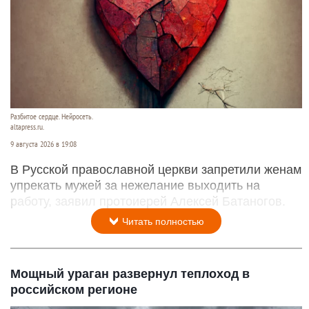
Разбитое сердце. Нейросеть.
altapress.ru.
9 августа 2026 в 19:08
В Русской православной церкви запретили женам
упрекать мужей за нежелание выходить на
работу, заявил протоиерей Алексей Батаногов.
Читать полностью
Мощный ураган развернул теплоход в
российском регионе