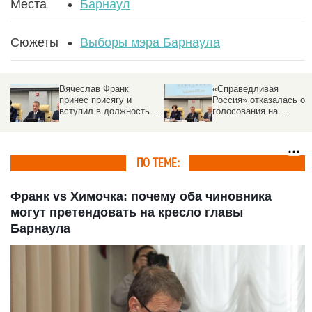
Места
Барнаул
Сюжеты
Выборы мэра Барнаула
Вячеслав Франк
«Справедливая
принес присягу и
Россия» отказалась от
вступил в должность
голосования на
мэра Барнаула
выборах мэра
Барнаула
ПО ТЕМЕ:
Франк vs Химочка: почему оба чиновника
могут претендовать на кресло главы
Барнаула