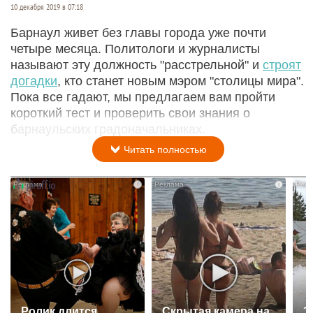
10 декабря 2019 в 07:18
Барнаул живет без главы города уже почти
четыре месяца. Политологи и журналисты
называют эту должность "расстрельной" и
строят
догадки
, кто станет новым мэром "столицы мира".
Пока все гадают, мы предлагаем вам пройти
короткий тест и проверить свои знания о
барнаульских градоначальниках.
Читать полностью
i
i
Ролик длится
Скрытая камера на
Э