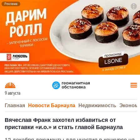
Реклама
To
F7
9 августа
Главная
Новости Барнаула
Недвижимость
Эконом
Вячеслав Франк захотел избавиться от
приставки «и.о.» и стать главой Барнаула
12 декабря документы для участия в конкурсе на