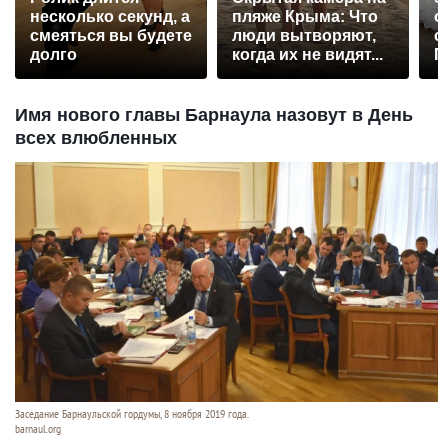
несколько секунд, а
пляже Крыма: Что
о
смеяться вы будете
люди вытворяют,
с
долго
когда их не видят...
П
р
Имя нового главы Барнаула назовут в День
всех влюбленных
Заседание Барнаульской гордумы, 8 ноября 2019 года.
barnaul.org