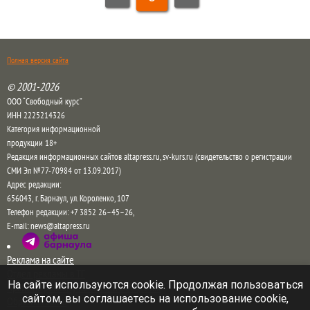
Полная версия сайта
© 2001-2026
ООО “Свободный курс”
ИНН 2225214326
Категория информационной
продукции 18+
Редакция информационных сайтов altapress.ru, sv-kurs.ru (свидетельство о регистрации
СМИ Эл №77-70984 от 13.09.2017)
Адрес редакции:
656043
,
г. Барнаул
,
ул. Короленко, 107
Телефон редакции:
+7 3852 26–45–26
,
E-mail:
news@altapress.ru
Реклама на сайте
Отдел рекламы в ТГ
На сайте используются cookie. Продолжая пользоваться
Прайс на рекламу на сайте и в соцсетях
сайтом, вы соглашаетесь на использование cookie,
Обратная связь