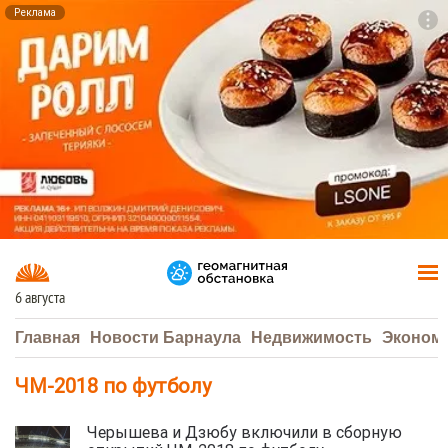
Реклама
To
F7
6 августа
Главная
Новости Барнаула
Недвижимость
Эконом
ЧМ-2018 по футболу
Черышева и Дзюбу включили в сборную