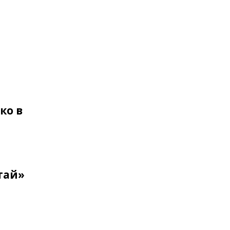
ко в
тай»