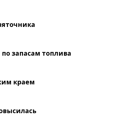
взяточника
 по запасам топлива
ским краем
повысилась