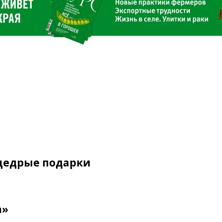
 щедрые подарки
а»