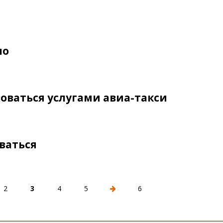
ло
оваться услугами авиа-такси
ваться
2
3
4
5
6