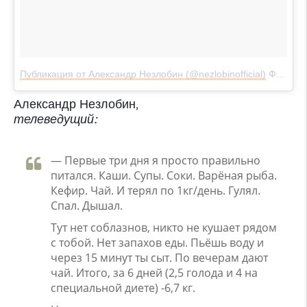
Публикация от Александр Незлобин (@nezlobinofficial)
Фев 4, 2018 в 10:00 PST
Александр Незлобин,
телеведущий:
— Первые три дня я просто правильно
питался. Каши. Супы. Соки. Варёная рыба.
Кефир. Чай. И терял по 1кг/день. Гулял.
Спал. Дышал.
Тут нет соблазнов, никто не кушает рядом
с тобой. Нет запахов еды. Пьёшь воду и
через 15 минут ты сыт. По вечерам дают
чай. Итого, за 6 дней (2,5 голода и 4 на
специальной диете) -6,7 кг.