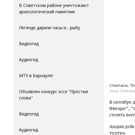
В Советском районе уничтожают
археологический памятник
Легенде дарили часы и... рыбу
Видеогид
Аудиогид
MTV в Барнауле!
Спектакль "Б
Анна Зайкова
Объявлен конкурс эссе "Простые
слова"
В октябре 
Фигаро", "
Видеогид
стоить всег
Акция дейс
Аудиогид
театра.