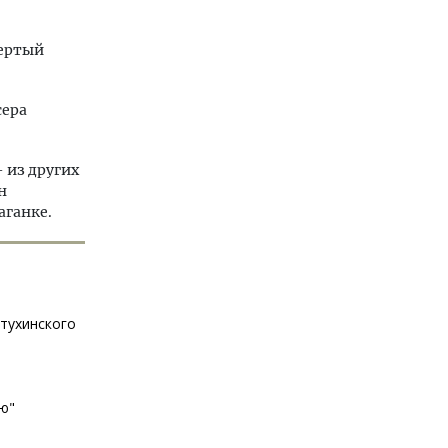
ертый
сера
 из других
н
аганке.
тухинского
ю"