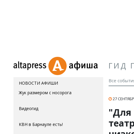
ГИД 
Все событи
НОВОСТИ АФИШИ
Жук размером с носорога
27 СЕНТЯБР
Видеогид
"Для
теат
КВН в Барнауле есть!
низк