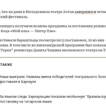
 что на днях в Молодежном театре Алтая
завершился
четв
кий фестиваль.
онкурса получили хозяева праздника за постановку режис
Коца «Мой папа — Питер Пэн».
естиваля барнаульцы посмотрели 12 постановок, 10 из них -
раны. В том числе во внеконкурсной программе был показа
"Горка" режиссера Данила Чащина московского театра на Т
 ТАКЖЕ
Наши выиграли. Названы имена победителей театрального Золо
фестиваля в Барнауле
За языком следи. Барнаульцам показали необычную "бразильску
постановку на татарском языке