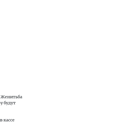
и Женитьба
y будут
в кассе