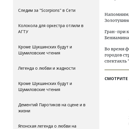
Следим за "Scorpions" в Сети
Напомним,
Золотухинс
Колокола для оркестра отлили в
АГTУ
Гран-при к
Бениамина 
Кроме Шукшинских будут и
Во время ф
Шумиловские чтения
городов ст
спектакль 
Легенда о любви и жадности
СМОТРИТЕ
Кроме Шукшинских будут и
Шумиловские чтения
Дементий Паротиков на сцене и в
жизни
Японская легенда о любви на