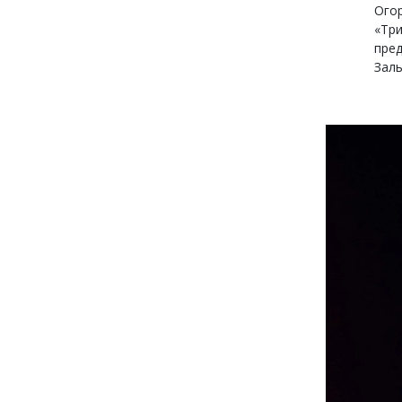
Огор
«Три
пред
Заль