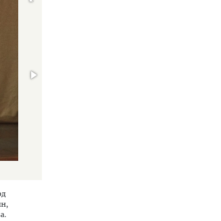
рд
н,
а.