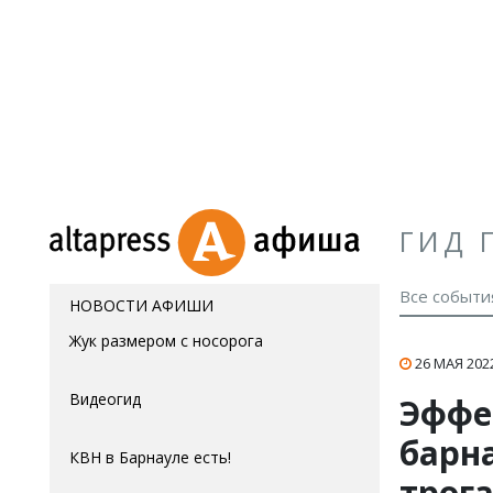
ГИД 
Все событи
НОВОСТИ АФИШИ
Жук размером с носорога
26 МАЯ 2022
Видеогид
Эффе
барн
КВН в Барнауле есть!
трог