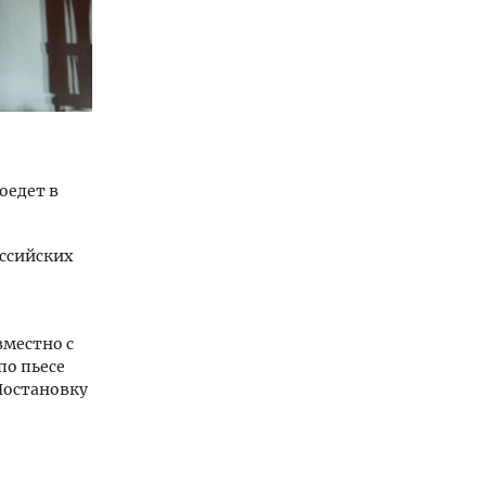
оедет в
оссийских
вместно с
по пьесе
 Постановку