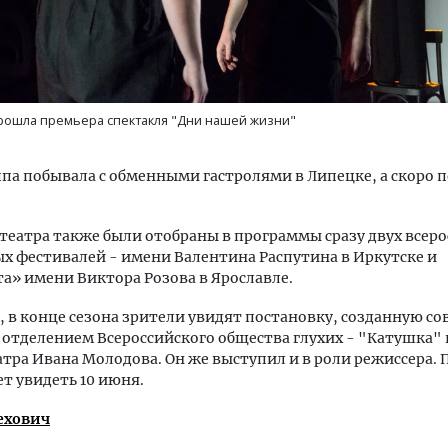
рошла премьера спектакля "Дни нашей жизни"
а
па побывала с обменными гастролями в Липецке, а скоро п
театра также были отобраны в программы сразу двух всер
х фестивалей - имени Валентина Распутина в Иркутске и
а» имени Виктора Розова в Ярославле.
, в конце сезона зрители увидят постановку, созданную со
отделением Всероссийского общества глухих - "Катушка" 
атра Ивана Молодова. Он же выступил и в роли режиссера.
т увидеть 10 июня.
ехович