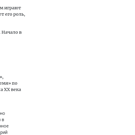
ем играют
т его роль,
. Начало в
»,
ремя» по
а ХХ века
нно
 в
нное
трий