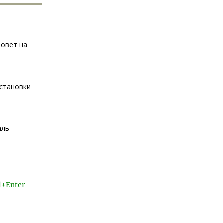
зовет на
остановки
аль
l+Enter