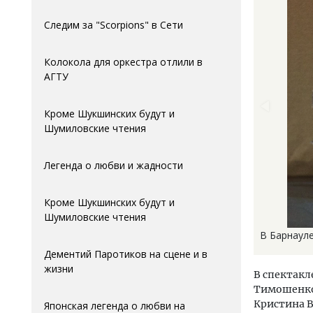
Следим за "Scorpions" в Сети
Колокола для оркестра отлили в
АГTУ
Кроме Шукшинских будут и
Шумиловские чтения
Легенда о любви и жадности
Кроме Шукшинских будут и
Шумиловские чтения
В Барнауле
Дементий Паротиков на сцене и в
жизни
В спектакл
Тимошенко
Кристина В
Японская легенда о любви на