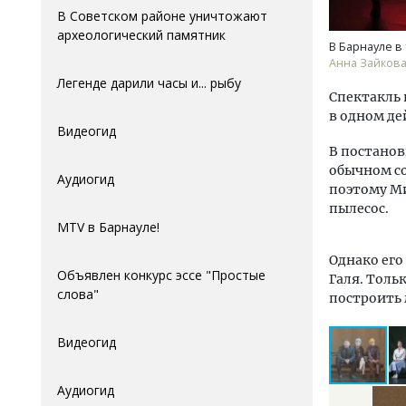
В Советском районе уничтожают
археологический памятник
В Барнауле в
Анна Зайков
Легенде дарили часы и... рыбу
Спектакль 
в одном де
Видеогид
В постанов
обычном со
Аудиогид
поэтому Ми
пылесос.
MTV в Барнауле!
Однако его
Объявлен конкурс эссе "Простые
Галя. Толь
слова"
построить
Видеогид
Аудиогид