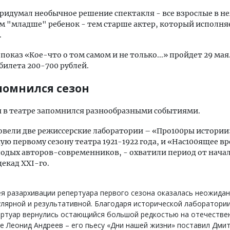
ридумал необычное решение спектакля - все взрослые в н
ем "младше" ребенок - тем старше актер, который исполняе
.
показ «Кое-что о том самом и не только...» пройдет 29 мая
 билета 200-700 рублей.
помнился сезон
н в театре запомнился разнообразными событиями.
овели две режиссерские лаборатории – «Про100ры истории
ю первому сезону театра 1921-1922 года, и «Нас100ящее в
одых авторов-современников, - охватили период от начал
декад XXI-го.
я разархивации репертуара первого сезона оказалась неожида
лярной и результативной. Благодаря исторической лаборатории
ертуар вернулись остающийся большой редкостью на отечестве
е Леонид Андреев – его пьесу «Дни нашей жизни» поставил Дми