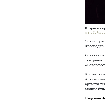
В Барнауле п
Анна Зайков
Также труп
Краснодар.
Спектакли 
театральны
«Розовфест
Кроме того
Алтайским 
артиста те
можно буде
Надежда Ч