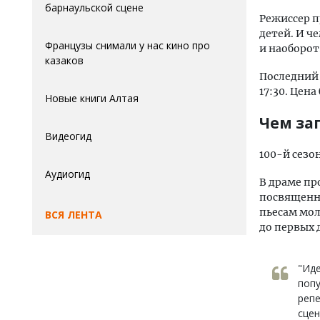
барнаульской сцене
Режиссер п
детей. И ч
Французы снимали у нас кино про
и наоборот
казаков
Последний 
17:30. Цена
Новые книги Алтая
Чем за
Видеогид
100-й сезо
Аудиогид
В драме пр
посвященну
пьесам мол
ВСЯ ЛЕНТА
до первых 
"Иде
попу
реп
сцен