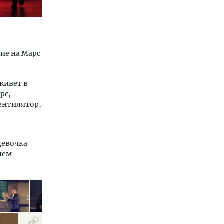
ие на Марс
живет в
рс,
вентилятор,
девочка
 чем