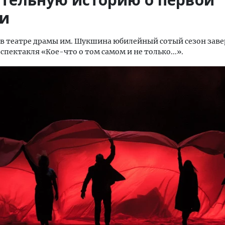
и
 в театре драмы им. Шукшина юбилейный сотый сезон зав
спектакля «Кое-что о том самом и не только...».