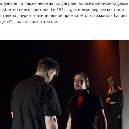
одников - а также некогда популярная во всем мире мелодрама
льби» по пьесе Григория Ге 1912 года, новую версию которой
ставила лауреат национальной премии «Золотая маска» Галина
цман", - рассказали в театре.