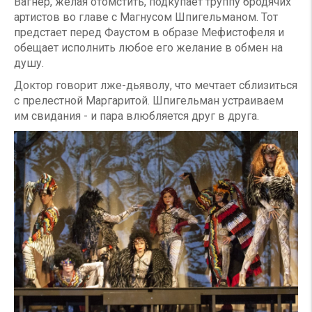
Вагнер, желая отомстить, подкупает труппу бродячих
артистов во главе с Магнусом Шпигельманом. Тот
предстает перед Фаустом в образе Мефистофеля и
обещает исполнить любое его желание в обмен на
душу.
Доктор говорит лже-дьяволу, что мечтает сблизиться
с прелестной Маргаритой. Шпигельман устраиваем
им свидания - и пара влюбляется друг в друга.