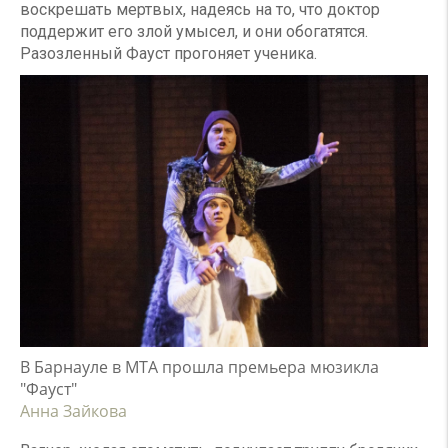
воскрешать мертвых, надеясь на то, что доктор
поддержит его злой умысел, и они обогатятся.
Разозленный Фауст прогоняет ученика.
В Барнауле в МТА прошла премьера мюзикла
"Фауст"
Анна Зайкова